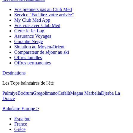
Vos premiers pas au Club Med
Service "Facilitez votre arrivée"
My Club Med App
Vos vols avec Club Med
Gérer le Jet Lag
Assurance Voyages
Garantie Neige
Situation au Moyen-Orient
Comparateur de séjour au ski
Offres familles
Offres permanentes
Destinations
Les Tops balnéaires de l'été
Palmiye
Bodrum
Gregolimano
Cefalù
Magna Marbella
Djerba La
Douce
Balnéaire Europe >
Espagne
France
Grèce