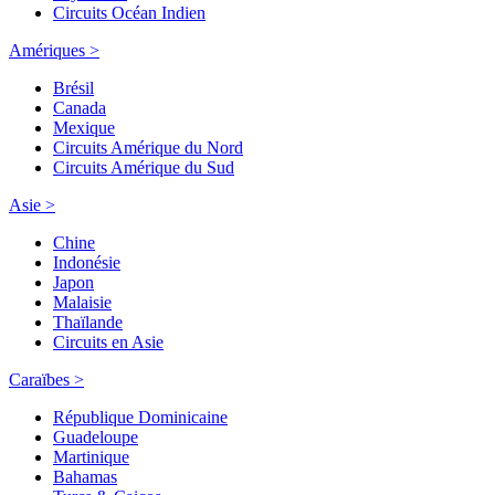
Circuits Océan Indien
Amériques >
Brésil
Canada
Mexique
Circuits Amérique du Nord
Circuits Amérique du Sud
Asie >
Chine
Indonésie
Japon
Malaisie
Thaïlande
Circuits en Asie
Caraïbes >
République Dominicaine
Guadeloupe
Martinique
Bahamas