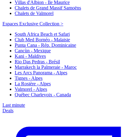
Villas d'Albion - Ile Maurice
Chalets de Grand Massif Samoëns
Chalets de Valmorel
Espaces Exclusive Collection >
South Africa Beach et Safari
Club Med Bornéo - Malaisie
Punta Cana - Rép. Dominicaine
Cancùn - Mexique
Kani - Maldives
Rio Das Pedras - Brésil
Marrakech la Palmeraie - Maroc
Les Arcs Panorama - Alpes
Tignes - Alpes
La Rosière - Alpes
Valmorel - Alpes
Québec Charlevoix - Canada
Last minute
Deals