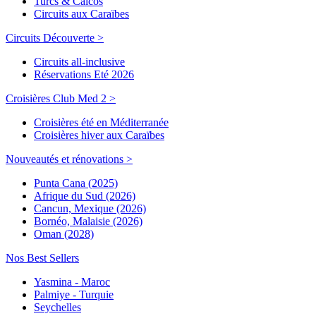
Turcs & Caicos
Circuits aux Caraïbes
Circuits Découverte >
Circuits all-inclusive
Réservations Eté 2026
Croisières Club Med 2 >
Croisières été en Méditerranée
Croisières hiver aux Caraïbes
Nouveautés et rénovations >
Punta Cana (2025)
Afrique du Sud (2026)
Cancun, Mexique (2026)
Bornéo, Malaisie (2026)
Oman (2028)
Nos Best Sellers
Yasmina - Maroc
Palmiye - Turquie
Seychelles