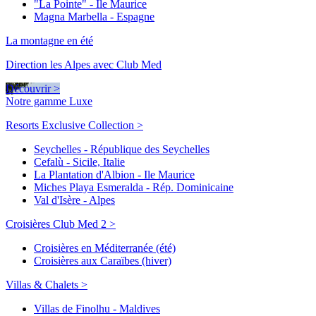
"La Pointe" - Ile Maurice
Magna Marbella - Espagne
La montagne en été
Direction les Alpes avec Club Med
Découvrir >
Notre gamme Luxe
Resorts Exclusive Collection >
Seychelles - République des Seychelles
Cefalù - Sicile, Italie
La Plantation d'Albion - Ile Maurice
Miches Playa Esmeralda - Rép. Dominicaine
Val d'Isère - Alpes
Croisières Club Med 2 >
Croisières en Méditerranée (été)
Croisières aux Caraïbes (hiver)
Villas & Chalets >
Villas de Finolhu - Maldives