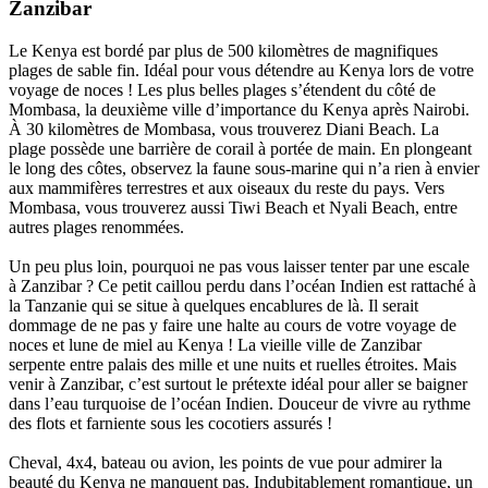
Zanzibar
Le Kenya est bordé par plus de 500 kilomètres de magnifiques
plages de sable fin. Idéal pour vous détendre au Kenya lors de votre
voyage de noces ! Les plus belles plages s’étendent du côté de
Mombasa, la deuxième ville d’importance du Kenya après Nairobi.
À 30 kilomètres de Mombasa, vous trouverez Diani Beach. La
plage possède une barrière de corail à portée de main. En plongeant
le long des côtes, observez la faune sous-marine qui n’a rien à envier
aux mammifères terrestres et aux oiseaux du reste du pays. Vers
Mombasa, vous trouverez aussi Tiwi Beach et Nyali Beach, entre
autres plages renommées.
Un peu plus loin, pourquoi ne pas vous laisser tenter par une escale
à Zanzibar ? Ce petit caillou perdu dans l’océan Indien est rattaché à
la Tanzanie qui se situe à quelques encablures de là. Il serait
dommage de ne pas y faire une halte au cours de votre voyage de
noces et lune de miel au Kenya ! La vieille ville de Zanzibar
serpente entre palais des mille et une nuits et ruelles étroites. Mais
venir à Zanzibar, c’est surtout le prétexte idéal pour aller se baigner
dans l’eau turquoise de l’océan Indien. Douceur de vivre au rythme
des flots et farniente sous les cocotiers assurés !
Cheval, 4x4, bateau ou avion, les points de vue pour admirer la
beauté du Kenya ne manquent pas. Indubitablement romantique, un