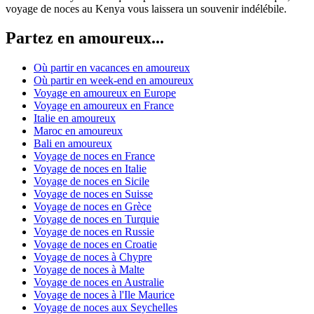
voyage de noces au Kenya vous laissera un souvenir indélébile.
Partez en amoureux...
Où partir en vacances en amoureux
Où partir en week-end en amoureux
Voyage en amoureux en Europe
Voyage en amoureux en France
Italie en amoureux
Maroc en amoureux
Bali en amoureux
Voyage de noces en France
Voyage de noces en Italie
Voyage de noces en Sicile
Voyage de noces en Suisse
Voyage de noces en Grèce
Voyage de noces en Turquie
Voyage de noces en Russie
Voyage de noces en Croatie
Voyage de noces à Chypre
Voyage de noces à Malte
Voyage de noces en Australie
Voyage de noces à l'Ile Maurice
Voyage de noces aux Seychelles