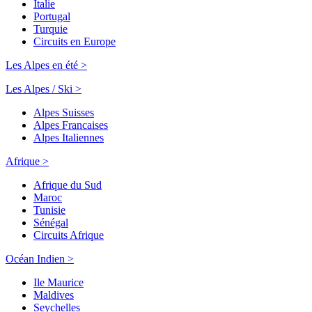
Italie
Portugal
Turquie
Circuits en Europe
Les Alpes en été >
Les Alpes / Ski >
Alpes Suisses
Alpes Francaises
Alpes Italiennes
Afrique >
Afrique du Sud
Maroc
Tunisie
Sénégal
Circuits Afrique
Océan Indien >
Ile Maurice
Maldives
Seychelles