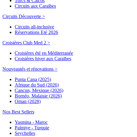
Turcs & Caicos
Circuits aux Caraïbes
Circuits Découverte >
Circuits all-inclusive
Réservations Eté 2026
Croisières Club Med 2 >
Croisières été en Méditerranée
Croisières hiver aux Caraïbes
Nouveautés et rénovations >
Punta Cana (2025)
Afrique du Sud (2026)
Cancun, Mexique (2026)
Bornéo, Malaisie (2026)
Oman (2028)
Nos Best Sellers
Yasmina - Maroc
Palmiye - Turquie
Seychelles