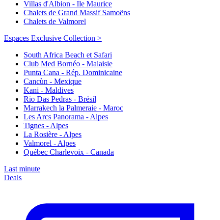
Villas d'Albion - Ile Maurice
Chalets de Grand Massif Samoëns
Chalets de Valmorel
Espaces Exclusive Collection >
South Africa Beach et Safari
Club Med Bornéo - Malaisie
Punta Cana - Rép. Dominicaine
Cancùn - Mexique
Kani - Maldives
Rio Das Pedras - Brésil
Marrakech la Palmeraie - Maroc
Les Arcs Panorama - Alpes
Tignes - Alpes
La Rosière - Alpes
Valmorel - Alpes
Québec Charlevoix - Canada
Last minute
Deals