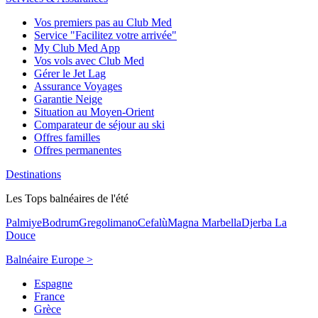
Vos premiers pas au Club Med
Service "Facilitez votre arrivée"
My Club Med App
Vos vols avec Club Med
Gérer le Jet Lag
Assurance Voyages
Garantie Neige
Situation au Moyen-Orient
Comparateur de séjour au ski
Offres familles
Offres permanentes
Destinations
Les Tops balnéaires de l'été
Palmiye
Bodrum
Gregolimano
Cefalù
Magna Marbella
Djerba La
Douce
Balnéaire Europe >
Espagne
France
Grèce