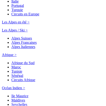
Italie
Portugal
Turquie
Circuits en Europe
Les Alpes en été >
Les Alpes / Ski >
Alpes Suisses
Alpes Francaises
Alpes Italiennes
Afrique >
Afrique du Sud
Maroc
Tunisie
Sénégal
Circuits Afrique
Océan Indien >
Ile Maurice
Maldives
Seychelles