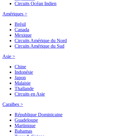
Circuits Océan Indien
Amériques >
Brésil
Canada
Mexique
Circuits Amérique du Nord
Circuits Amérique du Sud
Asie >
Chine
Indonésie
Japon
Malaisie
Thaïlande
Circuits en Asie
Caraïbes >
République Dominicaine
Guadeloupe
Martinique
Bahamas