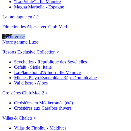
"La Pointe" - Ile Maurice
Magna Marbella - Espagne
La montagne en été
Direction les Alpes avec Club Med
Découvrir >
Notre gamme Luxe
Resorts Exclusive Collection >
Seychelles - République des Seychelles
Cefalù - Sicile, Italie
La Plantation d'Albion - Ile Maurice
Miches Playa Esmeralda - Rép. Dominicaine
Val d'Isère - Alpes
Croisières Club Med 2 >
Croisières en Méditerranée (été)
Croisières aux Caraïbes (hiver)
Villas & Chalets >
Villas de Finolhu - Maldives