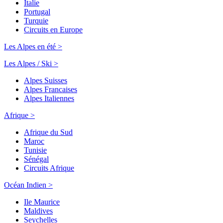
Italie
Portugal
Turquie
Circuits en Europe
Les Alpes en été >
Les Alpes / Ski >
Alpes Suisses
Alpes Francaises
Alpes Italiennes
Afrique >
Afrique du Sud
Maroc
Tunisie
Sénégal
Circuits Afrique
Océan Indien >
Ile Maurice
Maldives
Seychelles