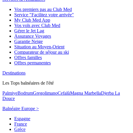
Vos premiers pas au Club Med
Service "Facilitez votre arrivée"
My Club Med App
Vos vols avec Club Med
Gérer le Jet Lag
Assurance Voyages
Garantie Neige
Situation au Moyen-Orient
Comparateur de séjour au ski
Offres familles
Offres permanentes
Destinations
Les Tops balnéaires de l'été
Palmiye
Bodrum
Gregolimano
Cefalù
Magna Marbella
Djerba La
Douce
Balnéaire Europe >
Espagne
France
Grèce