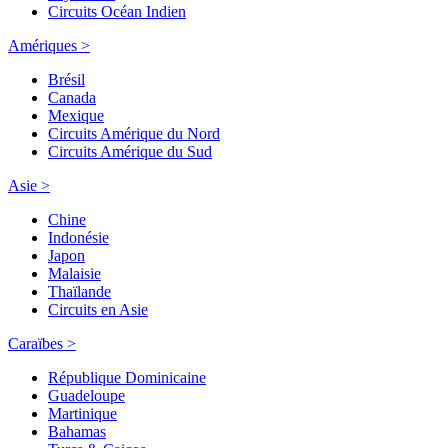
Circuits Océan Indien
Amériques >
Brésil
Canada
Mexique
Circuits Amérique du Nord
Circuits Amérique du Sud
Asie >
Chine
Indonésie
Japon
Malaisie
Thaïlande
Circuits en Asie
Caraïbes >
République Dominicaine
Guadeloupe
Martinique
Bahamas