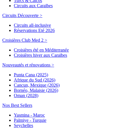
Turcs & Caicos
Circuits aux Caraïbes
Circuits Découverte >
Circuits all-inclusive
Réservations Eté 2026
Croisières Club Med 2 >
Croisières été en Méditerranée
Croisières hiver aux Caraïbes
Nouveautés et rénovations >
Punta Cana (2025)
Afrique du Sud (2026)
Cancun, Mexique (2026)
Bornéo, Malaisie (2026)
Oman (2028)
Nos Best Sellers
Yasmina - Maroc
Palmiye - Turquie
Seychelles