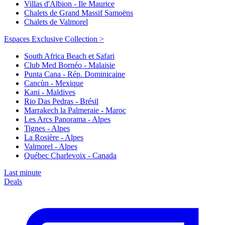
Villas d'Albion - Ile Maurice
Chalets de Grand Massif Samoëns
Chalets de Valmorel
Espaces Exclusive Collection >
South Africa Beach et Safari
Club Med Bornéo - Malaisie
Punta Cana - Rép. Dominicaine
Cancùn - Mexique
Kani - Maldives
Rio Das Pedras - Brésil
Marrakech la Palmeraie - Maroc
Les Arcs Panorama - Alpes
Tignes - Alpes
La Rosière - Alpes
Valmorel - Alpes
Québec Charlevoix - Canada
Last minute
Deals