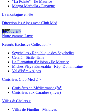
"La Pointe" - Ile Maurice
Magna Marbella - Espagne
La montagne en été
Direction les Alpes avec Club Med
Découvrir >
Notre gamme Luxe
Resorts Exclusive Collection >
Seychelles - République des Seychelles
Cefalù - Sicile, Italie
La Plantation d'Albion - Ile Maurice
Miches Playa Esmeralda - Rép. Dominicaine
Val d'Isère - Alpes
Croisières Club Med 2 >
Croisières en Méditerranée (été)
Croisières aux Caraïbes (hiver)
Villas & Chalets >
Villas de Finolhu - Maldives