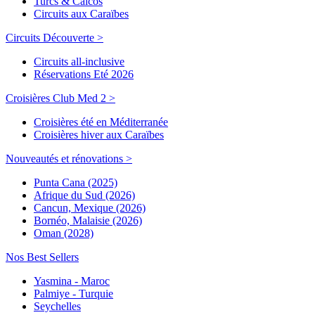
Turcs & Caicos
Circuits aux Caraïbes
Circuits Découverte >
Circuits all-inclusive
Réservations Eté 2026
Croisières Club Med 2 >
Croisières été en Méditerranée
Croisières hiver aux Caraïbes
Nouveautés et rénovations >
Punta Cana (2025)
Afrique du Sud (2026)
Cancun, Mexique (2026)
Bornéo, Malaisie (2026)
Oman (2028)
Nos Best Sellers
Yasmina - Maroc
Palmiye - Turquie
Seychelles