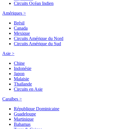
Circuits Océan Indien
Amériques >
Brésil
Canada
Mexique
Circuits Amérique du Nord
Circuits Amérique du Sud
Asie >
Chine
Indonésie
Japon
Malaisie
Thaïlande
Circuits en Asie
Caraïbes >
République Dominicaine
Guadeloupe
Martinique
Bahamas