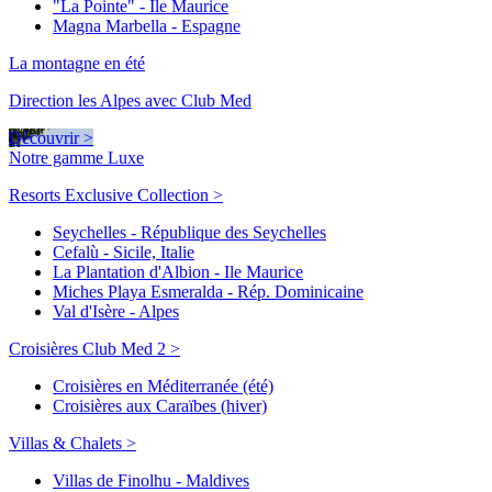
"La Pointe" - Ile Maurice
Magna Marbella - Espagne
La montagne en été
Direction les Alpes avec Club Med
Découvrir >
Notre gamme Luxe
Resorts Exclusive Collection >
Seychelles - République des Seychelles
Cefalù - Sicile, Italie
La Plantation d'Albion - Ile Maurice
Miches Playa Esmeralda - Rép. Dominicaine
Val d'Isère - Alpes
Croisières Club Med 2 >
Croisières en Méditerranée (été)
Croisières aux Caraïbes (hiver)
Villas & Chalets >
Villas de Finolhu - Maldives