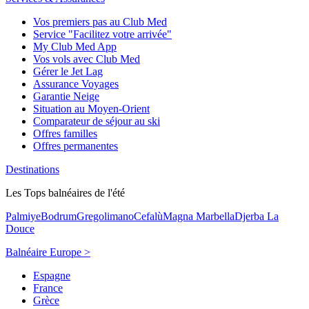
Vos premiers pas au Club Med
Service "Facilitez votre arrivée"
My Club Med App
Vos vols avec Club Med
Gérer le Jet Lag
Assurance Voyages
Garantie Neige
Situation au Moyen-Orient
Comparateur de séjour au ski
Offres familles
Offres permanentes
Destinations
Les Tops balnéaires de l'été
Palmiye
Bodrum
Gregolimano
Cefalù
Magna Marbella
Djerba La
Douce
Balnéaire Europe >
Espagne
France
Grèce