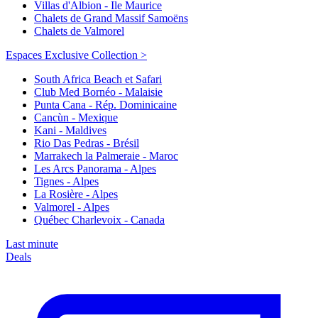
Villas d'Albion - Ile Maurice
Chalets de Grand Massif Samoëns
Chalets de Valmorel
Espaces Exclusive Collection >
South Africa Beach et Safari
Club Med Bornéo - Malaisie
Punta Cana - Rép. Dominicaine
Cancùn - Mexique
Kani - Maldives
Rio Das Pedras - Brésil
Marrakech la Palmeraie - Maroc
Les Arcs Panorama - Alpes
Tignes - Alpes
La Rosière - Alpes
Valmorel - Alpes
Québec Charlevoix - Canada
Last minute
Deals