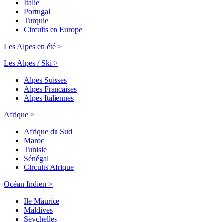
Italie
Portugal
Turquie
Circuits en Europe
Les Alpes en été >
Les Alpes / Ski >
Alpes Suisses
Alpes Francaises
Alpes Italiennes
Afrique >
Afrique du Sud
Maroc
Tunisie
Sénégal
Circuits Afrique
Océan Indien >
Ile Maurice
Maldives
Seychelles