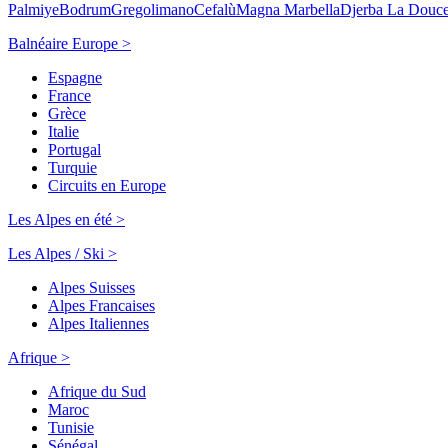
Palmiye
Bodrum
Gregolimano
Cefalù
Magna Marbella
Djerba La Douc
Balnéaire Europe >
Espagne
France
Grèce
Italie
Portugal
Turquie
Circuits en Europe
Les Alpes en été >
Les Alpes / Ski >
Alpes Suisses
Alpes Francaises
Alpes Italiennes
Afrique >
Afrique du Sud
Maroc
Tunisie
Sénégal