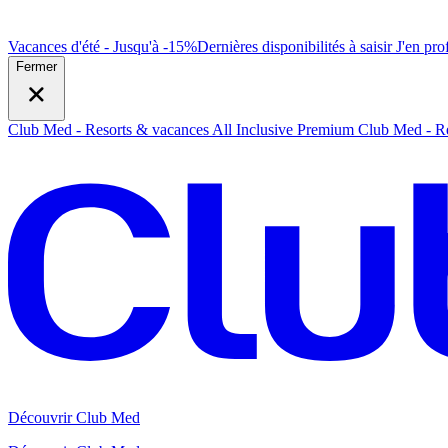
Vacances d'été - Jusqu'à -15%
Dernières disponibilités à saisir
J
'en prof
Fermer
Club Med - Resorts & vacances All Inclusive Premium
Club Med - Re
Découvrir Club Med