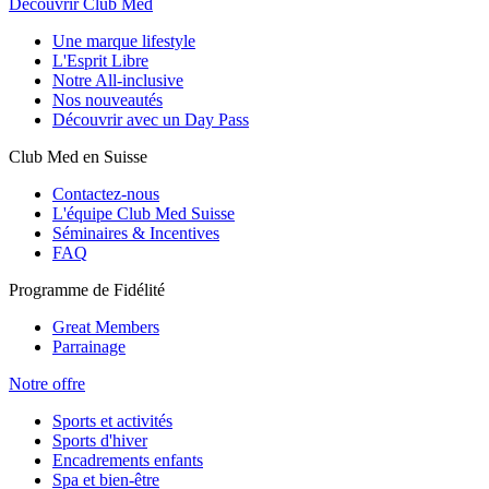
Découvrir Club Med
Une marque lifestyle
L'Esprit Libre
Notre All-inclusive
Nos nouveautés
Découvrir avec un Day Pass
Club Med en Suisse
Contactez-nous
L'équipe Club Med Suisse
Séminaires & Incentives
FAQ
Programme de Fidélité
Great Members
Parrainage
Notre offre
Sports et activités
Sports d'hiver
Encadrements enfants
Spa et bien-être