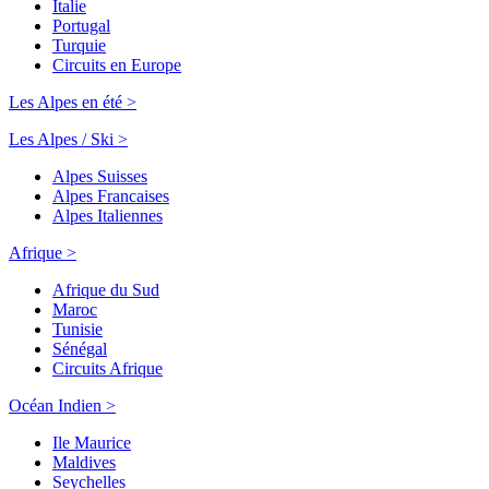
Italie
Portugal
Turquie
Circuits en Europe
Les Alpes en été >
Les Alpes / Ski >
Alpes Suisses
Alpes Francaises
Alpes Italiennes
Afrique >
Afrique du Sud
Maroc
Tunisie
Sénégal
Circuits Afrique
Océan Indien >
Ile Maurice
Maldives
Seychelles