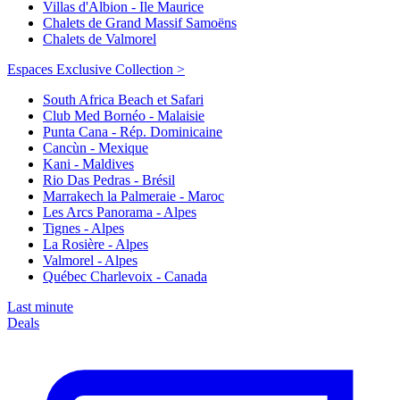
Villas d'Albion - Ile Maurice
Chalets de Grand Massif Samoëns
Chalets de Valmorel
Espaces Exclusive Collection >
South Africa Beach et Safari
Club Med Bornéo - Malaisie
Punta Cana - Rép. Dominicaine
Cancùn - Mexique
Kani - Maldives
Rio Das Pedras - Brésil
Marrakech la Palmeraie - Maroc
Les Arcs Panorama - Alpes
Tignes - Alpes
La Rosière - Alpes
Valmorel - Alpes
Québec Charlevoix - Canada
Last minute
Deals