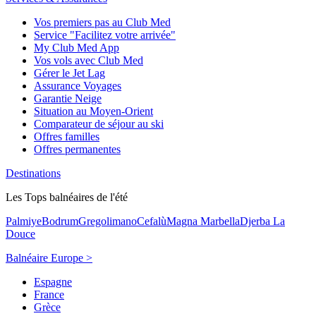
Vos premiers pas au Club Med
Service "Facilitez votre arrivée"
My Club Med App
Vos vols avec Club Med
Gérer le Jet Lag
Assurance Voyages
Garantie Neige
Situation au Moyen-Orient
Comparateur de séjour au ski
Offres familles
Offres permanentes
Destinations
Les Tops balnéaires de l'été
Palmiye
Bodrum
Gregolimano
Cefalù
Magna Marbella
Djerba La
Douce
Balnéaire Europe >
Espagne
France
Grèce