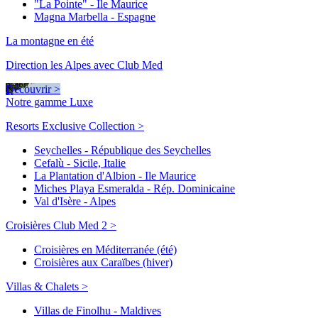
"La Pointe" - Ile Maurice
Magna Marbella - Espagne
La montagne en été
Direction les Alpes avec Club Med
Découvrir >
Notre gamme Luxe
Resorts Exclusive Collection >
Seychelles - République des Seychelles
Cefalù - Sicile, Italie
La Plantation d'Albion - Ile Maurice
Miches Playa Esmeralda - Rép. Dominicaine
Val d'Isère - Alpes
Croisières Club Med 2 >
Croisières en Méditerranée (été)
Croisières aux Caraïbes (hiver)
Villas & Chalets >
Villas de Finolhu - Maldives