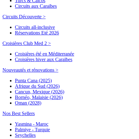
Turcs & Caicos
Circuits aux Caraïbes
Circuits Découverte >
Circuits all-inclusive
Réservations Eté 2026
Croisières Club Med 2 >
Croisières été en Méditerranée
Croisières hiver aux Caraïbes
Nouveautés et rénovations >
Punta Cana (2025)
Afrique du Sud (2026)
Cancun, Mexique (2026)
Bornéo, Malaisie (2026)
Oman (2028)
Nos Best Sellers
Yasmina - Maroc
Palmiye - Turquie
Seychelles