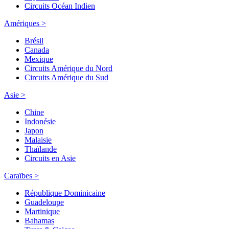
Circuits Océan Indien
Amériques >
Brésil
Canada
Mexique
Circuits Amérique du Nord
Circuits Amérique du Sud
Asie >
Chine
Indonésie
Japon
Malaisie
Thaïlande
Circuits en Asie
Caraïbes >
République Dominicaine
Guadeloupe
Martinique
Bahamas