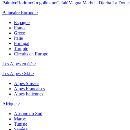
Palmiye
Bodrum
Gregolimano
Cefalù
Magna Marbella
Djerba La Douc
Balnéaire Europe >
Espagne
France
Grèce
Italie
Portugal
Turquie
Circuits en Europe
Les Alpes en été >
Les Alpes / Ski >
Alpes Suisses
Alpes Francaises
Alpes Italiennes
Afrique >
Afrique du Sud
Maroc
Tunisie
Sénégal