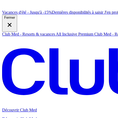
Vacances d'été - Jusqu'à -15%
Dernières disponibilités à saisir
J
'en prof
Fermer
Club Med - Resorts & vacances All Inclusive Premium
Club Med - Re
Découvrir Club Med