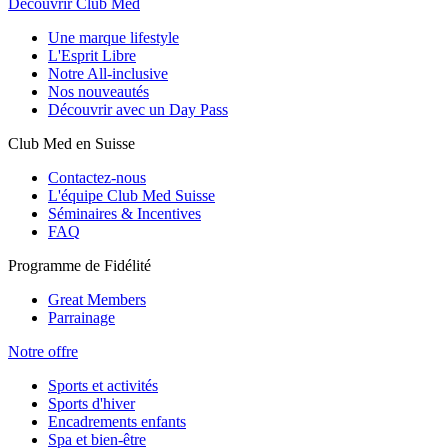
Découvrir Club Med
Une marque lifestyle
L'Esprit Libre
Notre All-inclusive
Nos nouveautés
Découvrir avec un Day Pass
Club Med en Suisse
Contactez-nous
L'équipe Club Med Suisse
Séminaires & Incentives
FAQ
Programme de Fidélité
Great Members
Parrainage
Notre offre
Sports et activités
Sports d'hiver
Encadrements enfants
Spa et bien-être