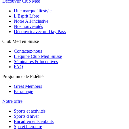
Découvrir Club Med
Une marque lifestyle
L'Esprit Libre
Notre All-inclusive
Nos nouveautés
Découvrir avec un Day Pass
Club Med en Suisse
Contactez-nous
L'équipe Club Med Suisse
Séminaires & Incentives
FAQ
Programme de Fidélité
Great Members
Parrainage
Notre offre
Sports et activités
Sports d'hiver
Encadrements enfants
Spa et bien-être