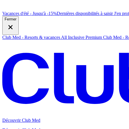
Vacances d'été - Jusqu'à -15%
Dernières disponibilités à saisir
J
'en prof
Fermer
Club Med - Resorts & vacances All Inclusive Premium
Club Med - Re
Découvrir Club Med