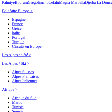
Palmiye
Bodrum
Gregolimano
Cefalù
Magna Marbella
Djerba La Douc
Balnéaire Europe >
Espagne
France
Grèce
Italie
Portugal
Turquie
Circuits en Europe
Les Alpes en été >
Les Alpes / Ski >
Alpes Suisses
Alpes Francaises
Alpes Italiennes
Afrique >
Afrique du Sud
Maroc
Tunisie
Sénégal