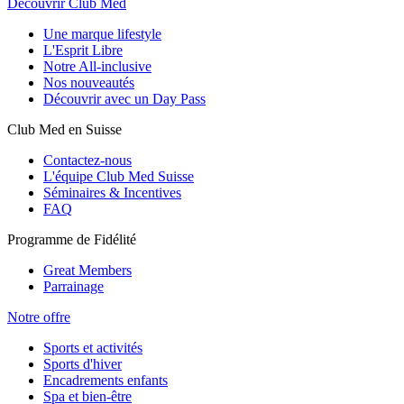
Découvrir Club Med
Une marque lifestyle
L'Esprit Libre
Notre All-inclusive
Nos nouveautés
Découvrir avec un Day Pass
Club Med en Suisse
Contactez-nous
L'équipe Club Med Suisse
Séminaires & Incentives
FAQ
Programme de Fidélité
Great Members
Parrainage
Notre offre
Sports et activités
Sports d'hiver
Encadrements enfants
Spa et bien-être