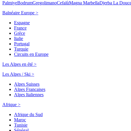
Palmiye
Bodrum
Gregolimano
Cefalù
Magna Marbella
Djerba La Douc
Balnéaire Europe >
Espagne
France
Grèce
Italie
Portugal
Turquie
Circuits en Europe
Les Alpes en été >
Les Alpes / Ski >
Alpes Suisses
Alpes Francaises
Alpes Italiennes
Afrique >
Afrique du Sud
Maroc
Tunisie
Sénégal