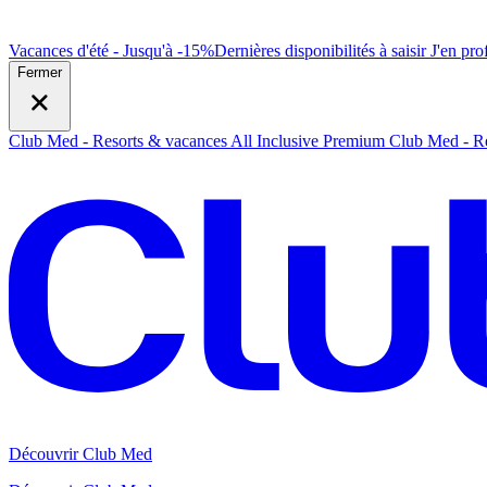
Vacances d'été - Jusqu'à -15%
Dernières disponibilités à saisir
J
'en prof
Fermer
Club Med - Resorts & vacances All Inclusive Premium
Club Med - Re
Découvrir Club Med