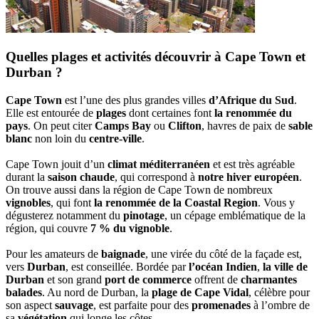
Quelles plages et activités découvrir à Cape Town et
Durban ?
Cape Town
est l’une des plus grandes villes
d’Afrique du Sud
.
Elle est entourée de
plages
dont certaines font
la renommée du
pays
. On peut citer
Camps Bay
ou
Clifton
, havres de paix de
sable
blanc
non loin du
centre-ville
.
Cape Town jouit d’un
climat méditerranéen
et est très agréable
durant la
saison chaude
, qui correspond à
notre hiver européen
.
On trouve aussi dans la région de Cape Town de nombreux
vignobles
, qui font
la renommée de la Coastal Region
. Vous y
dégusterez notamment du
pinotage
, un cépage emblématique de la
région, qui couvre
7 % du vignoble
.
Pour les amateurs de
baignade
, une virée du côté de la façade est,
vers
Durban
, est conseillée. Bordée par
l’océan Indien
,
la ville de
Durban
et son grand
port de commerce
offrent de
charmantes
balades
. Au nord de Durban, la
plage de Cape Vidal
, célèbre pour
son aspect
sauvage
, est parfaite pour des
promenades
à l’ombre de
sa
végétation
qui longe les côtes.