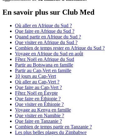
En savoir plus sur Club Med
Où aller en Afrique du Sud ?
Que faire en Afrique du Sud ?
Quand partir en Afrique du Sud ?
Que visiter en Afrique du Sud ?
Combien de temps rester en Afrique du Sud ?
Voyage en Afrique du Sud en août
Fêtez Noël en Afrique du Sud
Partir au Botswana en famille
Partir au Cap-Vert en famille
10 jours au Cap-Vert
Où aller au Cap-Vert ?
Que faire au Cap-Vert ?
Fêtez Noël en Égypte
Que faire en Éthiopie ?
Que visiter en Éthiopie ?
Voyage au Kenya en famille
Que visiter en Namibie ?
Que faire en Tanzanie ?
Combien de temps partir en Tanzanie ?
Les plus belles plages du Zimbabwe