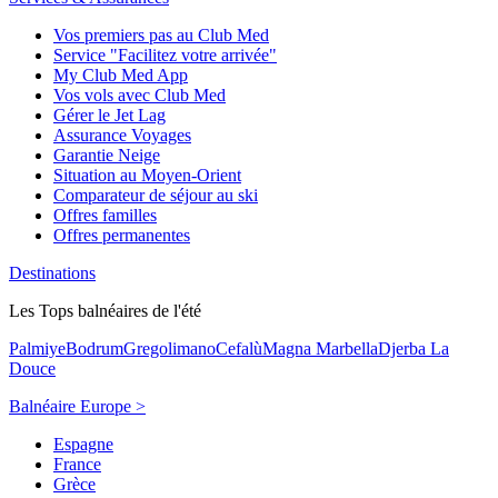
Vos premiers pas au Club Med
Service "Facilitez votre arrivée"
My Club Med App
Vos vols avec Club Med
Gérer le Jet Lag
Assurance Voyages
Garantie Neige
Situation au Moyen-Orient
Comparateur de séjour au ski
Offres familles
Offres permanentes
Destinations
Les Tops balnéaires de l'été
Palmiye
Bodrum
Gregolimano
Cefalù
Magna Marbella
Djerba La
Douce
Balnéaire Europe >
Espagne
France
Grèce