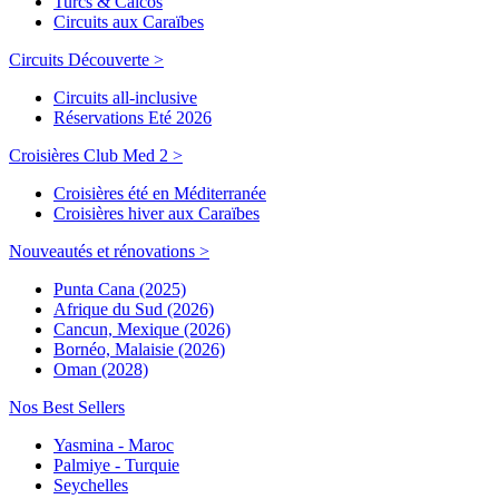
Turcs & Caicos
Circuits aux Caraïbes
Circuits Découverte >
Circuits all-inclusive
Réservations Eté 2026
Croisières Club Med 2 >
Croisières été en Méditerranée
Croisières hiver aux Caraïbes
Nouveautés et rénovations >
Punta Cana (2025)
Afrique du Sud (2026)
Cancun, Mexique (2026)
Bornéo, Malaisie (2026)
Oman (2028)
Nos Best Sellers
Yasmina - Maroc
Palmiye - Turquie
Seychelles