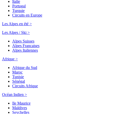
Italie
Portugal
Turquie
Circuits en Europe
Les Alpes en été >
Les Alpes / Ski >
Alpes Suisses
Alpes Francaises
Alpes Italiennes
Afrique >
Afrique du Sud
Maroc
Tunisie
Sénégal
Circuits Afrique
Océan Indien >
Ile Maurice
Maldives
Seychelles