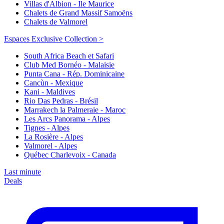
Villas d'Albion - Ile Maurice
Chalets de Grand Massif Samoëns
Chalets de Valmorel
Espaces Exclusive Collection >
South Africa Beach et Safari
Club Med Bornéo - Malaisie
Punta Cana - Rép. Dominicaine
Cancùn - Mexique
Kani - Maldives
Rio Das Pedras - Brésil
Marrakech la Palmeraie - Maroc
Les Arcs Panorama - Alpes
Tignes - Alpes
La Rosière - Alpes
Valmorel - Alpes
Québec Charlevoix - Canada
Last minute
Deals