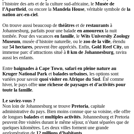
l’histoire des arts et de la culture sud-africaine, le
Musée de
l’Apartheid
, ou encore la
Mandela House
, véritable symbole de
la
nation arc-en-ciel
.
On trouve aussi beaucoup de
théâtres
et de
restaurants
à
Johannesburg, parfaits pour une balade
en amoureux
la nuit
tombée. Pour des vacances
en famille
, le
Wits University Zoology
Museum
, musée d’histoire naturelle, ou le
zoo de la ville
, étendu
sur
54 hectares
, peuvent être appréciés. Enfin,
Gold Reef City
, un
immense parc d’attractions situé à
8 km de Johannesburg
, ravira
aussi les enfants.
Entre
baignades à Cape Town
,
safari en pleine nature au
Kruger National Park
et
balades urbaines
, les options sont
variées pour savoir
quoi visiter en Afrique du Sud
. Été comme
hiver, le pays offre
une richesse de paysages et d’activités pour
toute la famille
.
Le saviez-vous ?
Non loin de Johannesburg se trouve
Pretoria
, capitale
administrative du pays. Bien moins connue que sa voisine, elle offre
de longues
balades
et
multiples activités
. Johannesburg et Pretoria
peuvent être visitées durant le même séjour, n’étant séparées que de
quelques kilomètres. Les deux villes forment une grande
agglomération de
12 millions d’habitants
.