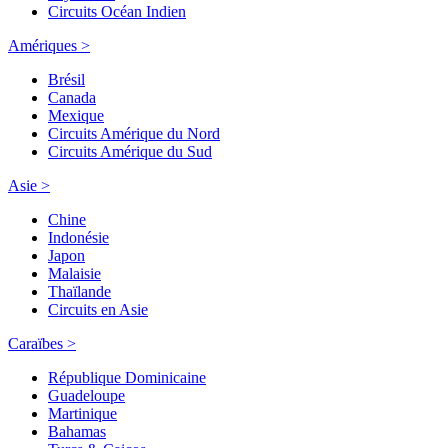
Circuits Océan Indien
Amériques >
Brésil
Canada
Mexique
Circuits Amérique du Nord
Circuits Amérique du Sud
Asie >
Chine
Indonésie
Japon
Malaisie
Thaïlande
Circuits en Asie
Caraïbes >
République Dominicaine
Guadeloupe
Martinique
Bahamas