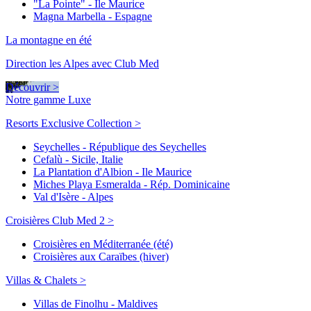
"La Pointe" - Ile Maurice
Magna Marbella - Espagne
La montagne en été
Direction les Alpes avec Club Med
Découvrir >
Notre gamme Luxe
Resorts Exclusive Collection >
Seychelles - République des Seychelles
Cefalù - Sicile, Italie
La Plantation d'Albion - Ile Maurice
Miches Playa Esmeralda - Rép. Dominicaine
Val d'Isère - Alpes
Croisières Club Med 2 >
Croisières en Méditerranée (été)
Croisières aux Caraïbes (hiver)
Villas & Chalets >
Villas de Finolhu - Maldives