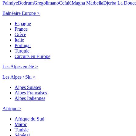
Palmiye
Bodrum
Gregolimano
Cefalù
Magna Marbella
Djerba La Douc
Balnéaire Europe >
Espagne
France
Grèce
Italie
Portugal
Turquie
Circuits en Europe
Les Alpes en été >
Les Alpes / Ski >
Alpes Suisses
Alpes Francaises
Alpes Italiennes
Afrique >
Afrique du Sud
Maroc
Tunisie
Sénégal