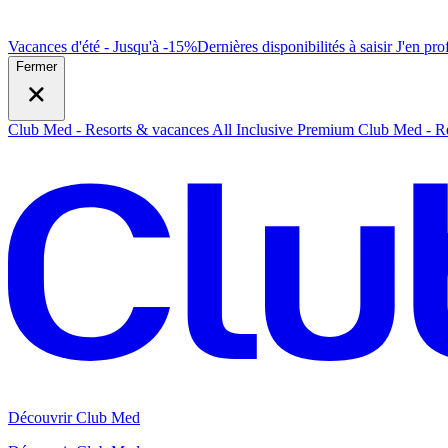
Vacances d'été - Jusqu'à -15%
Dernières disponibilités à saisir
J
'en prof
Fermer
Club Med - Resorts & vacances All Inclusive Premium
Club Med - Re
Découvrir Club Med