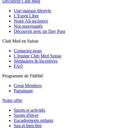
Découvrir Club Med
Une marque lifestyle
L'Esprit Libre
Notre All-inclusive
Nos nouveautés
Découvrir avec un Day Pass
Club Med en Suisse
Contactez-nous
L'équipe Club Med Suisse
Séminaires & Incentives
FAQ
Programme de Fidélité
Great Members
Parrainage
Notre offre
Sports et activités
Sports d'hiver
Encadrements enfants
Spa et bien-être