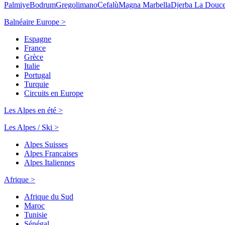
Palmiye
Bodrum
Gregolimano
Cefalù
Magna Marbella
Djerba La Douc
Balnéaire Europe >
Espagne
France
Grèce
Italie
Portugal
Turquie
Circuits en Europe
Les Alpes en été >
Les Alpes / Ski >
Alpes Suisses
Alpes Francaises
Alpes Italiennes
Afrique >
Afrique du Sud
Maroc
Tunisie
Sénégal