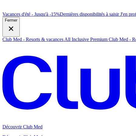
Vacances d'été - Jusqu'à -15%
Dernières disponibilités à saisir
J
'en prof
Fermer
Club Med - Resorts & vacances All Inclusive Premium
Club Med - Re
Découvrir Club Med