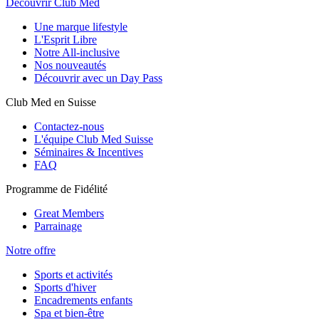
Découvrir Club Med
Une marque lifestyle
L'Esprit Libre
Notre All-inclusive
Nos nouveautés
Découvrir avec un Day Pass
Club Med en Suisse
Contactez-nous
L'équipe Club Med Suisse
Séminaires & Incentives
FAQ
Programme de Fidélité
Great Members
Parrainage
Notre offre
Sports et activités
Sports d'hiver
Encadrements enfants
Spa et bien-être