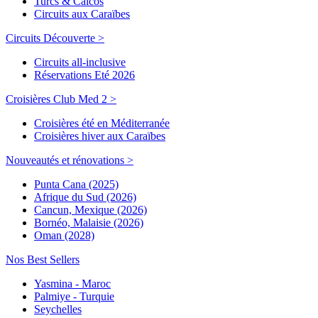
Turcs & Caicos
Circuits aux Caraïbes
Circuits Découverte >
Circuits all-inclusive
Réservations Eté 2026
Croisières Club Med 2 >
Croisières été en Méditerranée
Croisières hiver aux Caraïbes
Nouveautés et rénovations >
Punta Cana (2025)
Afrique du Sud (2026)
Cancun, Mexique (2026)
Bornéo, Malaisie (2026)
Oman (2028)
Nos Best Sellers
Yasmina - Maroc
Palmiye - Turquie
Seychelles