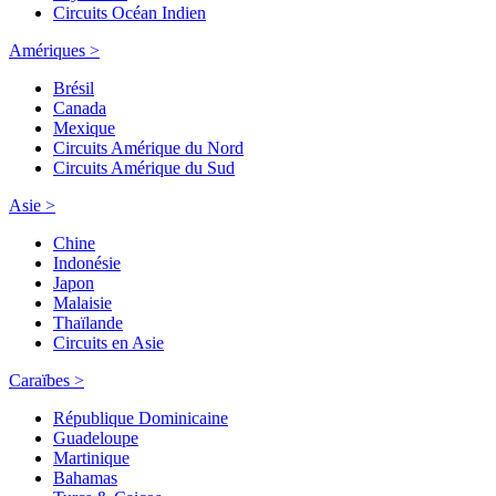
Circuits Océan Indien
Amériques >
Brésil
Canada
Mexique
Circuits Amérique du Nord
Circuits Amérique du Sud
Asie >
Chine
Indonésie
Japon
Malaisie
Thaïlande
Circuits en Asie
Caraïbes >
République Dominicaine
Guadeloupe
Martinique
Bahamas