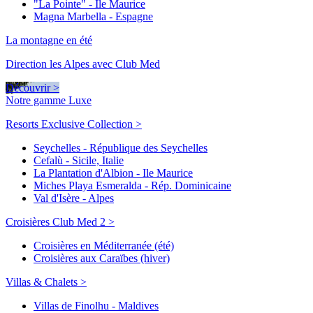
"La Pointe" - Ile Maurice
Magna Marbella - Espagne
La montagne en été
Direction les Alpes avec Club Med
Découvrir >
Notre gamme Luxe
Resorts Exclusive Collection >
Seychelles - République des Seychelles
Cefalù - Sicile, Italie
La Plantation d'Albion - Ile Maurice
Miches Playa Esmeralda - Rép. Dominicaine
Val d'Isère - Alpes
Croisières Club Med 2 >
Croisières en Méditerranée (été)
Croisières aux Caraïbes (hiver)
Villas & Chalets >
Villas de Finolhu - Maldives