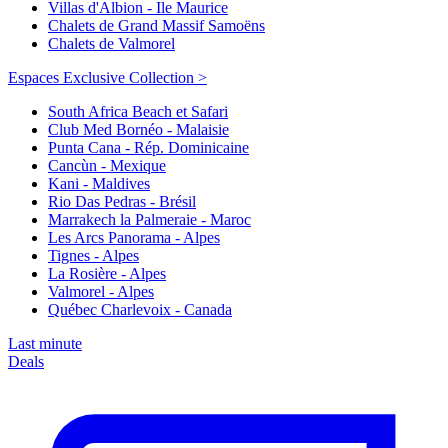
Villas d'Albion - Ile Maurice
Chalets de Grand Massif Samoëns
Chalets de Valmorel
Espaces Exclusive Collection >
South Africa Beach et Safari
Club Med Bornéo - Malaisie
Punta Cana - Rép. Dominicaine
Cancùn - Mexique
Kani - Maldives
Rio Das Pedras - Brésil
Marrakech la Palmeraie - Maroc
Les Arcs Panorama - Alpes
Tignes - Alpes
La Rosière - Alpes
Valmorel - Alpes
Québec Charlevoix - Canada
Last minute
Deals