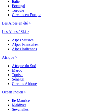
Italie
Portugal
Turquie
Circuits en Europe
Les Alpes en été >
Les Alpes / Ski >
Alpes Suisses
Alpes Francaises
Alpes Italiennes
Afrique >
Afrique du Sud
Maroc
Tunisie
Sénégal
Circuits Afrique
Océan Indien >
Ile Maurice
Maldives
Seychelles