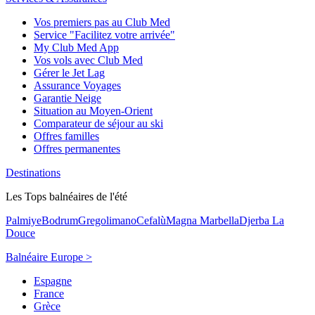
Vos premiers pas au Club Med
Service "Facilitez votre arrivée"
My Club Med App
Vos vols avec Club Med
Gérer le Jet Lag
Assurance Voyages
Garantie Neige
Situation au Moyen-Orient
Comparateur de séjour au ski
Offres familles
Offres permanentes
Destinations
Les Tops balnéaires de l'été
Palmiye
Bodrum
Gregolimano
Cefalù
Magna Marbella
Djerba La
Douce
Balnéaire Europe >
Espagne
France
Grèce