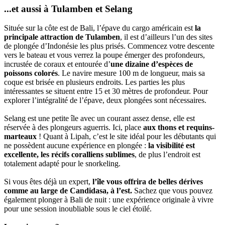
...et aussi à Tulamben et Selang
Située sur la côte est de Bali, l’épave du cargo américain est
la
principale attraction de Tulamben
, il est d’ailleurs l’un des sites
de plongée d’Indonésie les plus prisés. Commencez votre descente
vers le bateau et vous verrez la poupe émerger des profondeurs,
incrustée de coraux et entourée d’
une dizaine d’espèces de
poissons colorés
. Le navire mesure 100 m de longueur, mais sa
coque est brisée en plusieurs endroits. Les parties les plus
intéressantes se situent entre 15 et 30 mètres de profondeur. Pour
explorer l’intégralité de l’épave, deux plongées sont nécessaires.
Selang est une petite île avec un courant assez dense, elle est
réservée à des plongeurs aguerris. Ici, place
aux thons et requins-
marteaux
! Quant à Lipah, c’est le site idéal pour les débutants qui
ne possèdent aucune expérience en plongée :
la visibilité est
excellente, les récifs coralliens sublimes
, de plus l’endroit est
totalement adapté pour le snorkeling.
Si vous êtes déjà un expert,
l’île vous offrira de belles dérives
comme au large de Candidasa, à l’est.
Sachez que vous pouvez
également plonger à Bali de nuit : une expérience originale à vivre
pour une session inoubliable sous le ciel étoilé.