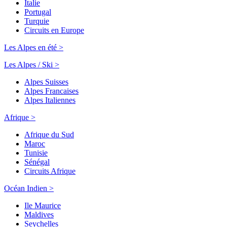
Italie
Portugal
Turquie
Circuits en Europe
Les Alpes en été >
Les Alpes / Ski >
Alpes Suisses
Alpes Francaises
Alpes Italiennes
Afrique >
Afrique du Sud
Maroc
Tunisie
Sénégal
Circuits Afrique
Océan Indien >
Ile Maurice
Maldives
Seychelles