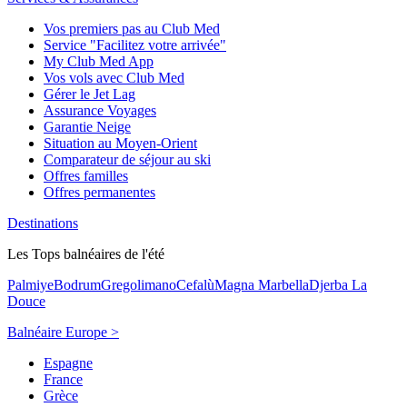
Vos premiers pas au Club Med
Service "Facilitez votre arrivée"
My Club Med App
Vos vols avec Club Med
Gérer le Jet Lag
Assurance Voyages
Garantie Neige
Situation au Moyen-Orient
Comparateur de séjour au ski
Offres familles
Offres permanentes
Destinations
Les Tops balnéaires de l'été
Palmiye
Bodrum
Gregolimano
Cefalù
Magna Marbella
Djerba La
Douce
Balnéaire Europe >
Espagne
France
Grèce