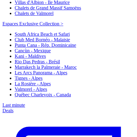
Villas d'Albion - Ile Maurice
Chalets de Grand Massif Samoëns
Chalets de Valmorel
Espaces Exclusive Collection >
South Africa Beach et Safari
Club Med Bornéo - Malaisie
Punta Cana - Rép. Dominicaine
Cancùn - Mexique
Kani - Maldives
Rio Das Pedras - Brésil
Marrakech la Palmeraie - Maroc
Les Arcs Panorama - Alpes
Tignes - Alpes
La Rosière - Alpes
Valmorel - Alpes
Québec Charlevoix - Canada
Last minute
Deals