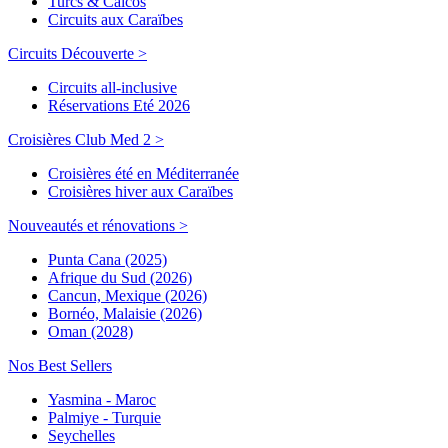
Turcs & Caicos
Circuits aux Caraïbes
Circuits Découverte >
Circuits all-inclusive
Réservations Eté 2026
Croisières Club Med 2 >
Croisières été en Méditerranée
Croisières hiver aux Caraïbes
Nouveautés et rénovations >
Punta Cana (2025)
Afrique du Sud (2026)
Cancun, Mexique (2026)
Bornéo, Malaisie (2026)
Oman (2028)
Nos Best Sellers
Yasmina - Maroc
Palmiye - Turquie
Seychelles