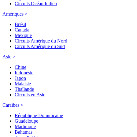
Circuits Océan Indien
Amériques >
Brésil
Canada
Mexique
Circuits Amérique du Nord
Circuits Amérique du Sud
Asie >
Chine
Indonésie
Japon
Malaisie
Thaïlande
Circuits en Asie
Caraïbes >
République Dominicaine
Guadeloupe
Martinique
Bahamas