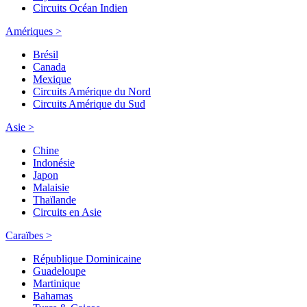
Circuits Océan Indien
Amériques >
Brésil
Canada
Mexique
Circuits Amérique du Nord
Circuits Amérique du Sud
Asie >
Chine
Indonésie
Japon
Malaisie
Thaïlande
Circuits en Asie
Caraïbes >
République Dominicaine
Guadeloupe
Martinique
Bahamas