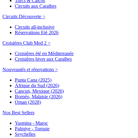
Turcs & Caicos
Circuits aux Caraïbes
Circuits Découverte >
Circuits all-inclusive
Réservations Eté 2026
Croisières Club Med 2 >
Croisières été en Méditerranée
Croisières hiver aux Caraïbes
Nouveautés et rénovations >
Punta Cana (2025)
Afrique du Sud (2026)
Cancun, Mexique (2026)
Bornéo, Malaisie (2026)
Oman (2028)
Nos Best Sellers
Yasmina - Maroc
Palmiye - Turquie
Seychelles