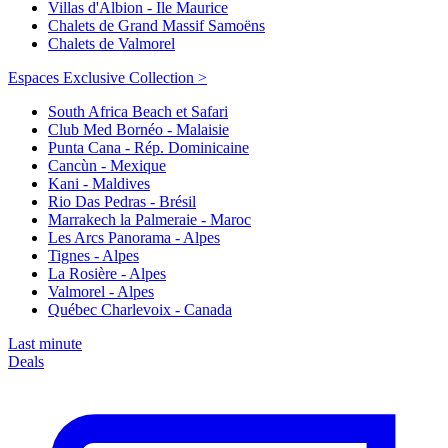
Villas d'Albion - Ile Maurice
Chalets de Grand Massif Samoëns
Chalets de Valmorel
Espaces Exclusive Collection >
South Africa Beach et Safari
Club Med Bornéo - Malaisie
Punta Cana - Rép. Dominicaine
Cancùn - Mexique
Kani - Maldives
Rio Das Pedras - Brésil
Marrakech la Palmeraie - Maroc
Les Arcs Panorama - Alpes
Tignes - Alpes
La Rosière - Alpes
Valmorel - Alpes
Québec Charlevoix - Canada
Last minute
Deals