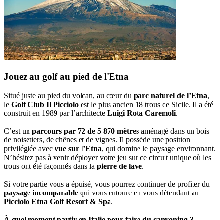
Jouez au golf au pied de l'Etna
Situé juste au pied du volcan, au cœur du
parc naturel de l’Etna
,
le
Golf Club Il Picciolo
est le plus ancien 18 trous de Sicile. Il a été
construit en 1989 par l’architecte
Luigi Rota Caremoli
.
C’est un
parcours par 72 de 5 870 mètres
aménagé dans un bois
de noisetiers, de chênes et de vignes. Il possède une position
privilégiée avec
vue sur l’Etna
, qui domine le paysage environnant.
N’hésitez pas à venir déployer votre jeu sur ce circuit unique où les
trous ont été façonnés dans la
pierre de lave
.
Si votre partie vous a épuisé, vous pourrez continuer de profiter du
paysage incomparable
qui vous entoure en vous détendant au
Picciolo Etna Golf Resort & Spa
.
À quel moment partir en Italie pour faire du canyoning ?