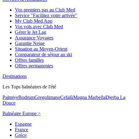
Vos premiers pas au Club Med
Service "Facilitez votre arrivée"
My Club Med App
Vos vols avec Club Med
Gérer le Jet Lag
Assurance Voyages
Garantie Neige
Situation au Moyen-Orient
Comparateur de séjour au ski
Offres familles
Offres permanentes
Destinations
Les Tops balnéaires de l'été
Palmiye
Bodrum
Gregolimano
Cefalù
Magna Marbella
Djerba La
Douce
Balnéaire Europe >
Espagne
France
Grèce