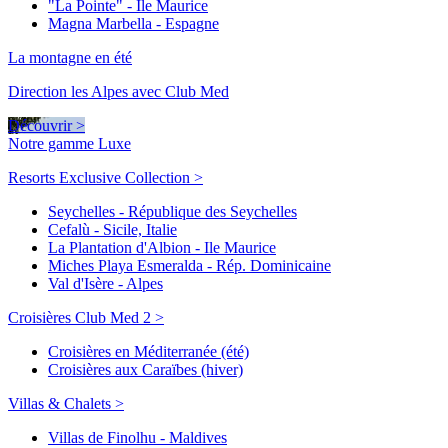
"La Pointe" - Ile Maurice
Magna Marbella - Espagne
La montagne en été
Direction les Alpes avec Club Med
Découvrir >
Notre gamme Luxe
Resorts Exclusive Collection >
Seychelles - République des Seychelles
Cefalù - Sicile, Italie
La Plantation d'Albion - Ile Maurice
Miches Playa Esmeralda - Rép. Dominicaine
Val d'Isère - Alpes
Croisières Club Med 2 >
Croisières en Méditerranée (été)
Croisières aux Caraïbes (hiver)
Villas & Chalets >
Villas de Finolhu - Maldives