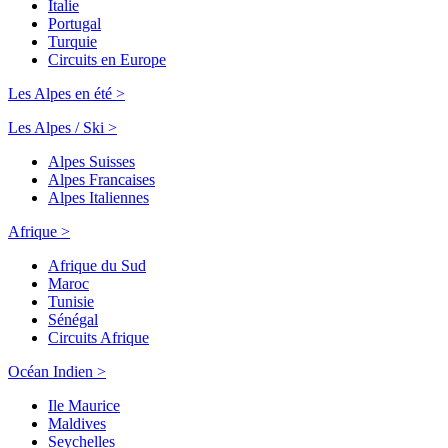
Italie
Portugal
Turquie
Circuits en Europe
Les Alpes en été >
Les Alpes / Ski >
Alpes Suisses
Alpes Francaises
Alpes Italiennes
Afrique >
Afrique du Sud
Maroc
Tunisie
Sénégal
Circuits Afrique
Océan Indien >
Ile Maurice
Maldives
Seychelles