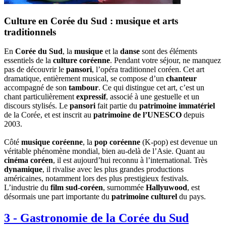
Culture en Corée du Sud : musique et arts
traditionnels
En
Corée du Sud
, la
musique
et la
danse
sont des éléments
essentiels de la
culture coréenne
. Pendant votre séjour, ne manquez
pas de découvrir le
pansori
, l’opéra traditionnel coréen. Cet art
dramatique, entièrement musical, se compose d’un
chanteur
accompagné de son
tambour
. Ce qui distingue cet art, c’est un
chant particulièrement
expressif
, associé à une gestuelle et un
discours stylisés. Le
pansori
fait partie du
patrimoine immatériel
de la Corée, et est inscrit au
patrimoine de l’UNESCO
depuis
2003.
Côté
musique coréenne
, la
pop coréenne
(K-pop) est devenue un
véritable phénomène mondial, bien au-delà de l’Asie. Quant au
cinéma coréen
, il est aujourd’hui reconnu à l’international. Très
dynamique
, il rivalise avec les plus grandes productions
américaines, notamment lors des plus prestigieux festivals.
L’industrie du
film sud-coréen
, surnommée
Hallyuwood
, est
désormais une part importante du
patrimoine culturel
du pays.
3
-
Gastronomie de la Corée du Sud