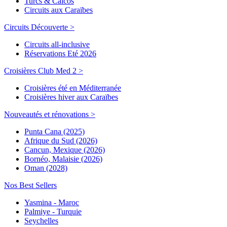
Turcs & Caicos
Circuits aux Caraïbes
Circuits Découverte >
Circuits all-inclusive
Réservations Eté 2026
Croisières Club Med 2 >
Croisières été en Méditerranée
Croisières hiver aux Caraïbes
Nouveautés et rénovations >
Punta Cana (2025)
Afrique du Sud (2026)
Cancun, Mexique (2026)
Bornéo, Malaisie (2026)
Oman (2028)
Nos Best Sellers
Yasmina - Maroc
Palmiye - Turquie
Seychelles