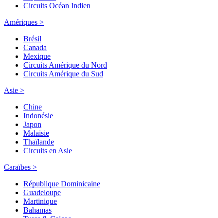
Circuits Océan Indien
Amériques >
Brésil
Canada
Mexique
Circuits Amérique du Nord
Circuits Amérique du Sud
Asie >
Chine
Indonésie
Japon
Malaisie
Thaïlande
Circuits en Asie
Caraïbes >
République Dominicaine
Guadeloupe
Martinique
Bahamas