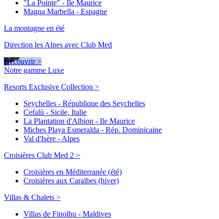
"La Pointe" - Ile Maurice
Magna Marbella - Espagne
La montagne en été
Direction les Alpes avec Club Med
Découvrir >
Notre gamme Luxe
Resorts Exclusive Collection >
Seychelles - République des Seychelles
Cefalù - Sicile, Italie
La Plantation d'Albion - Ile Maurice
Miches Playa Esmeralda - Rép. Dominicaine
Val d'Isère - Alpes
Croisières Club Med 2 >
Croisières en Méditerranée (été)
Croisières aux Caraïbes (hiver)
Villas & Chalets >
Villas de Finolhu - Maldives