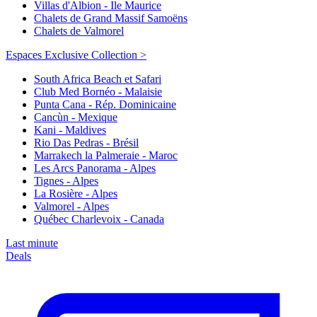
Villas d'Albion - Ile Maurice
Chalets de Grand Massif Samoëns
Chalets de Valmorel
Espaces Exclusive Collection >
South Africa Beach et Safari
Club Med Bornéo - Malaisie
Punta Cana - Rép. Dominicaine
Cancùn - Mexique
Kani - Maldives
Rio Das Pedras - Brésil
Marrakech la Palmeraie - Maroc
Les Arcs Panorama - Alpes
Tignes - Alpes
La Rosière - Alpes
Valmorel - Alpes
Québec Charlevoix - Canada
Last minute
Deals