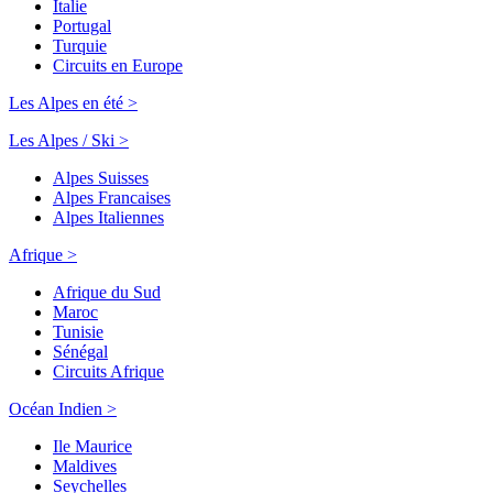
Italie
Portugal
Turquie
Circuits en Europe
Les Alpes en été >
Les Alpes / Ski >
Alpes Suisses
Alpes Francaises
Alpes Italiennes
Afrique >
Afrique du Sud
Maroc
Tunisie
Sénégal
Circuits Afrique
Océan Indien >
Ile Maurice
Maldives
Seychelles