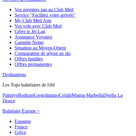
Vos premiers pas au Club Med
Service "Facilitez votre arrivée"
My Club Med App
Vos vols avec Club Med
Gérer le Jet Lag
Assurance Voyages
Garantie Neige
Situation au Moyen-Orient
Comparateur de séjour au ski
Offres familles
Offres permanentes
Destinations
Les Tops balnéaires de l'été
Palmiye
Bodrum
Gregolimano
Cefalù
Magna Marbella
Djerba La
Douce
Balnéaire Europe >
Espagne
France
Grèce