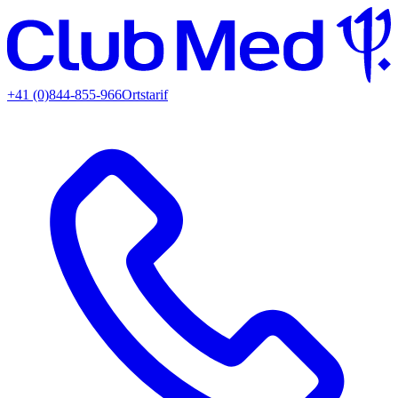
+41 (0)844-855-966
Ortstarif