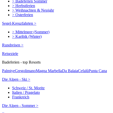
> Badeferien Sommer
> Herbstferien
> Weihnachten & Neujahr
> Osterferien
Segel-Kreuzfahrten >
> Mittelmeer (Sommer)
> Karibik (Winter)
Rundreisen >
Reiseziele
Badeferien - top Resorts
Palmiye
Gregolimano
Magna Marbella
Da Balaia
Cefalù
Punta Cana
Die Alpen - Ski >
Schweiz / St. Moritz
Italien / Pragelato
Frankreich
Die Alpen - Sommer >