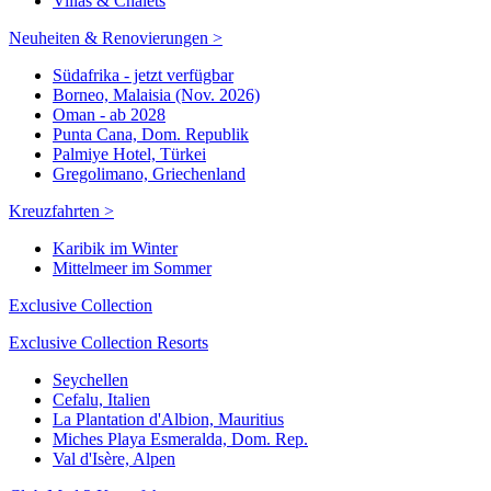
Villas & Chalets
Neuheiten & Renovierungen >
Südafrika - jetzt verfügbar
Borneo, Malaisia (Nov. 2026)
Oman - ab 2028
Punta Cana, Dom. Republik
Palmiye Hotel, Türkei
Gregolimano, Griechenland
Kreuzfahrten >
Karibik im Winter
Mittelmeer im Sommer
Exclusive Collection
Exclusive Collection Resorts
Seychellen
Cefalu, Italien
La Plantation d'Albion, Mauritius
Miches Playa Esmeralda, Dom. Rep.
Val d'Isère, Alpen