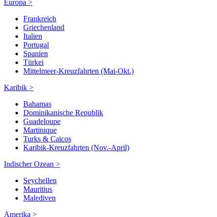
Europa >
Frankreich
Griechenland
Italien
Portugal
Spanien
Türkei
Mittelmeer-Kreuzfahrten (Mai-Okt.)
Karibik >
Bahamas
Dominikanische Republik
Guadeloupe
Martinique
Turks & Caicos
Karibik-Kreuzfahrten (Nov.-April)
Indischer Ozean >
Seychellen
Mauritius
Malediven
Amerika >