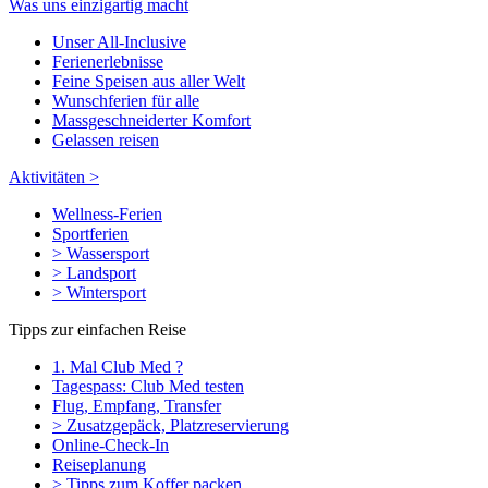
Was uns einzigartig macht
Unser All-Inclusive
Ferienerlebnisse
Feine Speisen aus aller Welt
Wunschferien für alle
Massgeschneiderter Komfort
Gelassen reisen
Aktivitäten >
Wellness-Ferien
Sportferien
> Wassersport
> Landsport
> Wintersport
Tipps zur einfachen Reise
1. Mal Club Med ?
Tagespass: Club Med testen
Flug, Empfang, Transfer
> Zusatzgepäck, Platzreservierung
Online-Check-In
Reiseplanung
> Tipps zum Koffer packen