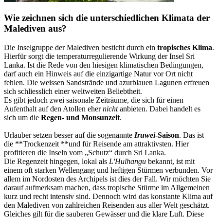
Wie zeichnen sich die unterschiedlichen Klimata der
Malediven aus?
Die Inselgruppe der Malediven besticht durch ein
tropisches Klima
.
Hierfür sorgt die temperaturregulierende Wirkung der Insel Sri
Lanka. Ist die Rede von den hiesigen klimatischen Bedingungen,
darf auch ein Hinweis auf die einzigartige Natur vor Ort nicht
fehlen. Die weissen Sandstrände und azurblauen Lagunen erfreuen
sich schliesslich einer weltweiten Beliebtheit.
Es gibt jedoch zwei saisonale Zeiträume, die sich für einen
Aufenthalt auf den Atollen eher
nicht
anbieten. Dabei handelt es
sich um die
Regen- und Monsunzeit
.
Urlauber setzen besser auf die sogenannte
Iruwei
-Saison
. Das ist
die **Trockenzeit **und für Reisende am attraktivsten. Hier
profitieren die Inseln vom „Schutz“ durch Sri Lanka.
Die Regenzeit hingegen, lokal als
L'Hulhangu
bekannt, ist mit
einem oft starken Wellengang und heftigen Stürmen verbunden. Vor
allem im Nordosten des Archipels ist dies der Fall. Wir möchten Sie
darauf aufmerksam machen, dass tropische Stürme im Allgemeinen
kurz und recht intensiv sind. Dennoch wird das konstante Klima auf
den Malediven von zahlreichen Reisenden aus aller Welt geschätzt.
Gleiches gilt für die sauberen Gewässer und die klare Luft. Diese