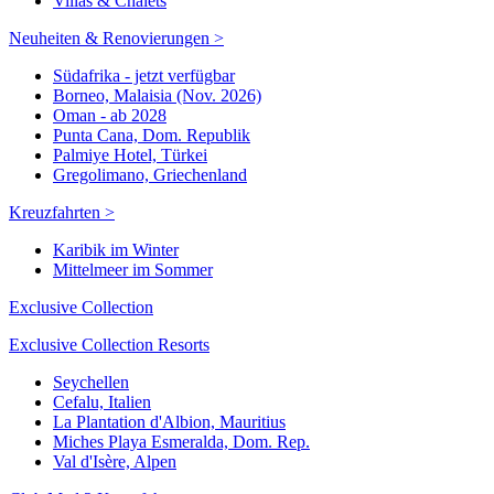
Villas & Chalets
Neuheiten & Renovierungen >
Südafrika - jetzt verfügbar
Borneo, Malaisia (Nov. 2026)
Oman - ab 2028
Punta Cana, Dom. Republik
Palmiye Hotel, Türkei
Gregolimano, Griechenland
Kreuzfahrten >
Karibik im Winter
Mittelmeer im Sommer
Exclusive Collection
Exclusive Collection Resorts
Seychellen
Cefalu, Italien
La Plantation d'Albion, Mauritius
Miches Playa Esmeralda, Dom. Rep.
Val d'Isère, Alpen