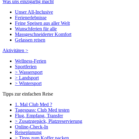
Was uns einzigartig macht
Unser All-Inclusive
Ferienerlebnisse
Feine Speisen aus aller Welt
Wunschferien für alle
Massgeschneiderter Komfort
Gelassen reisen
Aktivitäten >
Wellness-Ferien
Sportferien
> Wassersport
> Landsport
> Wintersport
Tipps zur einfachen Reise
1. Mal Club Med ?
Tagespass: Club Med testen
Flug, Empfang, Transfer
> Zusatzgepäck, Platzreservierung
Online-Check-In
Reiseplanung
> Tipps zum Koffer packen