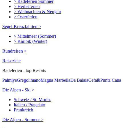
> Badeferien Sommer
> Herbstferien
> Weihnachten & Neujahr
> Osterferien
Segel-Kreuzfahrten >
> Mittelmeer (Sommer)
> Karibik (Winter)
Rundreisen >
Reiseziele
Badeferien - top Resorts
Palmiye
Gregolimano
Magna Marbella
Da Balaia
Cefalù
Punta Cana
Die Alpen - Ski >
Schweiz / St. Moritz
Italien / Pragelato
Frankreich
Die Alpen - Sommer >