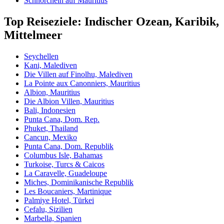
Schnorcheln auf Mauritius
Top Reiseziele: Indischer Ozean, Karibik,
Mittelmeer
Seychellen
Kani, Malediven
Die Villen auf Finolhu, Malediven
La Pointe aux Canonniers, Mauritius
Albion, Mauritius
Die Albion Villen, Mauritius
Bali, Indonesien
Punta Cana, Dom. Rep.
Phuket, Thailand
Cancun, Mexiko
Punta Cana, Dom. Republik
Columbus Isle, Bahamas
Turkoise, Turcs & Caicos
La Caravelle, Guadeloupe
Miches, Dominikanische Republik
Les Boucaniers, Martinique
Palmiye Hotel, Türkei
Cefalu, Sizilien
Marbella, Spanien