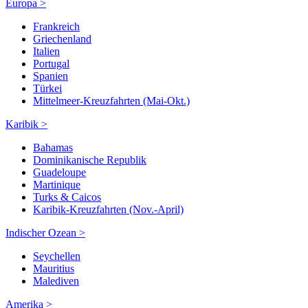
Europa >
Frankreich
Griechenland
Italien
Portugal
Spanien
Türkei
Mittelmeer-Kreuzfahrten (Mai-Okt.)
Karibik >
Bahamas
Dominikanische Republik
Guadeloupe
Martinique
Turks & Caicos
Karibik-Kreuzfahrten (Nov.-April)
Indischer Ozean >
Seychellen
Mauritius
Malediven
Amerika >