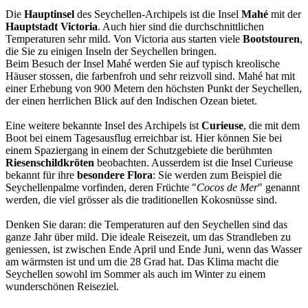
Die
Hauptinsel
des Seychellen-Archipels ist die Insel
Mahé
mit der
Hauptstadt Victoria
. Auch hier sind die durchschnittlichen
Temperaturen sehr mild. Von Victoria aus starten viele
Bootstouren
,
die Sie zu einigen Inseln der Seychellen bringen.
Beim Besuch der Insel Mahé werden Sie auf typisch kreolische
Häuser stossen, die farbenfroh und sehr reizvoll sind. Mahé hat mit
einer Erhebung von 900 Metern den höchsten Punkt der Seychellen,
der einen herrlichen Blick auf den Indischen Ozean bietet.
Eine weitere bekannte Insel des Archipels ist
Curieuse
, die mit dem
Boot bei einem Tagesausflug erreichbar ist. Hier können Sie bei
einem Spaziergang in einem der Schutzgebiete die berühmten
Riesenschildkröten
beobachten. Ausserdem ist die Insel Curieuse
bekannt für ihre
besondere Flora
: Sie werden zum Beispiel die
Seychellenpalme vorfinden, deren Früchte "
Cocos de Mer
" genannt
werden, die viel grösser als die traditionellen Kokosnüsse sind.
Denken Sie daran: die Temperaturen auf den Seychellen sind das
ganze Jahr über mild. Die ideale Reisezeit, um das Strandleben zu
geniessen, ist zwischen Ende April und Ende Juni, wenn das Wasser
am wärmsten ist und um die 28 Grad hat. Das Klima macht die
Seychellen sowohl im Sommer als auch im Winter zu einem
wunderschönen Reiseziel.