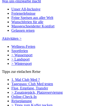
Was uns einzigartig macht
Unser All-Inclusive
Ferienerlebnisse
Feine Speisen aus aller Welt
Wunschferien für alle
Massgeschneiderter Komfort
Gelassen reisen
Aktivitäten >
Wellness-Ferien
Sportferien
> Wassersport
> Landsport
> Wintersport
Tipps zur einfachen Reise
1. Mal Club Med ?
Tagespass: Club Med testen
Flug, Empfang, Transfer
> Zusatzgepäck, Platzreservierung
Online-Check-In
Reiseplanung
> Tipps zum Koffer packen