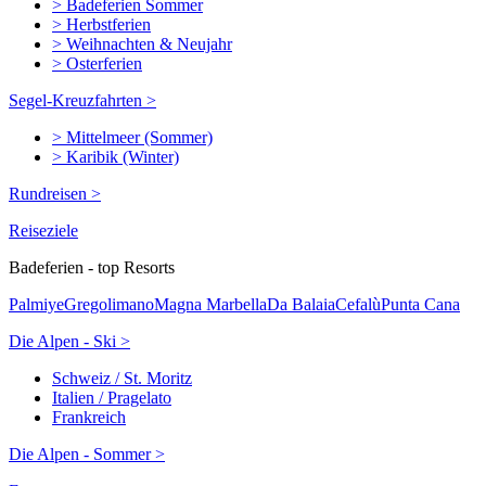
> Badeferien Sommer
> Herbstferien
> Weihnachten & Neujahr
> Osterferien
Segel-Kreuzfahrten >
> Mittelmeer (Sommer)
> Karibik (Winter)
Rundreisen >
Reiseziele
Badeferien - top Resorts
Palmiye
Gregolimano
Magna Marbella
Da Balaia
Cefalù
Punta Cana
Die Alpen - Ski >
Schweiz / St. Moritz
Italien / Pragelato
Frankreich
Die Alpen - Sommer >