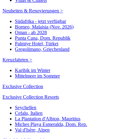
Villas & Chalets
Neuheiten & Renovierungen >
Südafrika - jetzt verfügbar
Borneo, Malaisia (Nov. 2026)
Oman - ab 2028
Punta Cana, Dom. Republik
Palmiye Hotel, Türkei
Gregolimano, Griechenland
Kreuzfahrten >
Karibik im Winter
Mittelmeer im Sommer
Exclusive Collection
Exclusive Collection Resorts
Seychellen
Cefalu, Italien
La Plantation d'Albion, Mauritius
Miches Playa Esmeralda, Dom. Rep.
Val d'Isère, Alpen