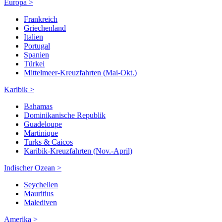
Europa >
Frankreich
Griechenland
Italien
Portugal
Spanien
Türkei
Mittelmeer-Kreuzfahrten (Mai-Okt.)
Karibik >
Bahamas
Dominikanische Republik
Guadeloupe
Martinique
Turks & Caicos
Karibik-Kreuzfahrten (Nov.-April)
Indischer Ozean >
Seychellen
Mauritius
Malediven
Amerika >