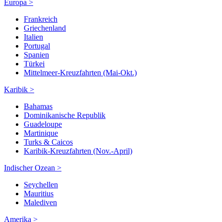
Europa >
Frankreich
Griechenland
Italien
Portugal
Spanien
Türkei
Mittelmeer-Kreuzfahrten (Mai-Okt.)
Karibik >
Bahamas
Dominikanische Republik
Guadeloupe
Martinique
Turks & Caicos
Karibik-Kreuzfahrten (Nov.-April)
Indischer Ozean >
Seychellen
Mauritius
Malediven
Amerika >