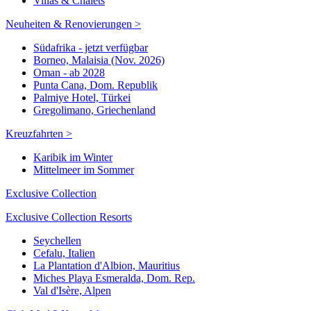
Villas & Chalets
Neuheiten & Renovierungen >
Südafrika - jetzt verfügbar
Borneo, Malaisia (Nov. 2026)
Oman - ab 2028
Punta Cana, Dom. Republik
Palmiye Hotel, Türkei
Gregolimano, Griechenland
Kreuzfahrten >
Karibik im Winter
Mittelmeer im Sommer
Exclusive Collection
Exclusive Collection Resorts
Seychellen
Cefalu, Italien
La Plantation d'Albion, Mauritius
Miches Playa Esmeralda, Dom. Rep.
Val d'Isère, Alpen