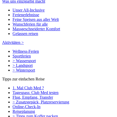
Was uns einzigartig macht
Unser All-Inclusive
Ferienerlebnisse
Feine Speisen aus aller Welt
Wunschferien für alle
Massgeschneiderter Komfort
Gelassen reisen
Aktivitäten >
Wellness-Ferien
Sportferien
> Wassersport
> Landsport
> Wintersport
Tipps zur einfachen Reise
1. Mal Club Med ?
Tagespass: Club Med testen
Flug, Empfang, Transfer
> Zusatzgepäck, Platzreservierung
Online-Check-In
Reiseplanung
> Tipps zum Koffer packen