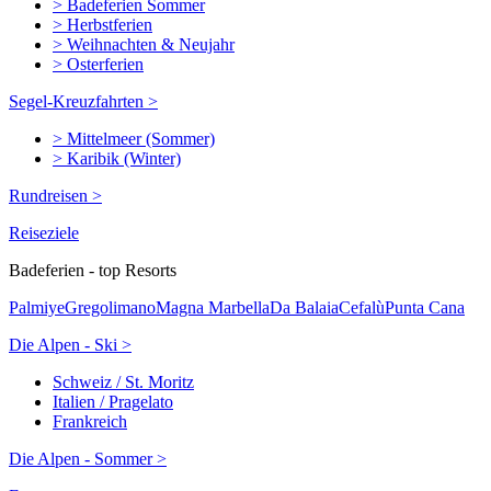
> Badeferien Sommer
> Herbstferien
> Weihnachten & Neujahr
> Osterferien
Segel-Kreuzfahrten >
> Mittelmeer (Sommer)
> Karibik (Winter)
Rundreisen >
Reiseziele
Badeferien - top Resorts
Palmiye
Gregolimano
Magna Marbella
Da Balaia
Cefalù
Punta Cana
Die Alpen - Ski >
Schweiz / St. Moritz
Italien / Pragelato
Frankreich
Die Alpen - Sommer >