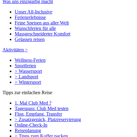
Was uns einzigartig macht
Unser All-Inclusive
Ferienerlebnisse
Feine Speisen aus aller Welt
Wunschferien für alle
Massgeschneiderter Komfort
Gelassen reisen
Aktivitäten >
Wellness-Ferien
Sportferien
> Wassersport
> Landsport
> Wintersport
Tipps zur einfachen Reise
1. Mal Club Med ?
Tagespass: Club Med testen
Flug, Empfang, Transfer
> Zusatzgepäck, Platzreservierung
Online-Check-In
Reiseplanung
> Tipps zum Koffer packen