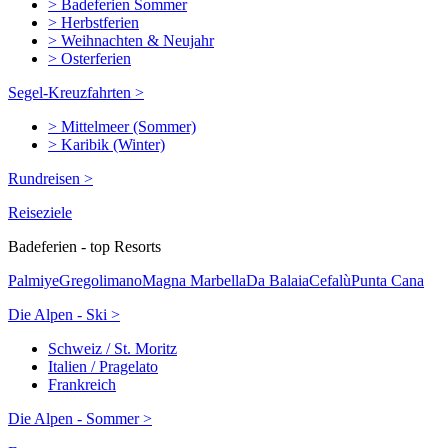
> Badeferien Sommer
> Herbstferien
> Weihnachten & Neujahr
> Osterferien
Segel-Kreuzfahrten >
> Mittelmeer (Sommer)
> Karibik (Winter)
Rundreisen >
Reiseziele
Badeferien - top Resorts
Palmiye
Gregolimano
Magna Marbella
Da Balaia
Cefalù
Punta Cana
Die Alpen - Ski >
Schweiz / St. Moritz
Italien / Pragelato
Frankreich
Die Alpen - Sommer >