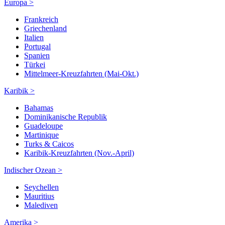
Europa >
Frankreich
Griechenland
Italien
Portugal
Spanien
Türkei
Mittelmeer-Kreuzfahrten (Mai-Okt.)
Karibik >
Bahamas
Dominikanische Republik
Guadeloupe
Martinique
Turks & Caicos
Karibik-Kreuzfahrten (Nov.-April)
Indischer Ozean >
Seychellen
Mauritius
Malediven
Amerika >