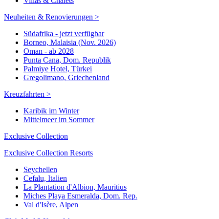
Villas & Chalets
Neuheiten & Renovierungen >
Südafrika - jetzt verfügbar
Borneo, Malaisia (Nov. 2026)
Oman - ab 2028
Punta Cana, Dom. Republik
Palmiye Hotel, Türkei
Gregolimano, Griechenland
Kreuzfahrten >
Karibik im Winter
Mittelmeer im Sommer
Exclusive Collection
Exclusive Collection Resorts
Seychellen
Cefalu, Italien
La Plantation d'Albion, Mauritius
Miches Playa Esmeralda, Dom. Rep.
Val d'Isère, Alpen