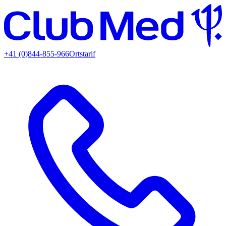
+41 (0)844-855-966
Ortstarif