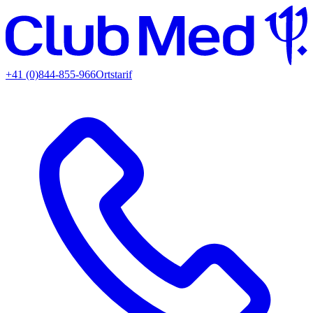
+41 (0)844-855-966
Ortstarif