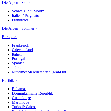
Die Alpen - Ski >
Schweiz / St. Moritz
Italien / Pragelato
Frankreich
Die Alpen - Sommer >
Europa >
Frankreich
Griechenland
Italien
Portugal
Spanien
Türkei
Mittelmeer-Kreuzfahrten (Mai-Okt.)
Karibik >
Bahamas
Dominikanische Republik
Guadeloupe
Martinique
Turks & Caicos