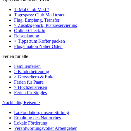
1. Mal Club Med ?
Tagespass: Club Med testen
Flug, Empfang, Transfer
> Zusatzgepäck, Platzreservierung
Online-Check-In
Reiseplanung
> Tipps zum Koffer packen
Flugsituation Naher Osten
Ferien für alle
Familienferien
> Kinderbetreuung
> Grosseltern & Enkel
Ferien für Paare
> Hochzeitsreisen
Ferien für Singles
Nachhaltig Reisen >
La Fondation, unsere Stiftung
Erhaltung des Naturerbes
Lokale Förderung
Verantwortungsvoller Arbeitgeber