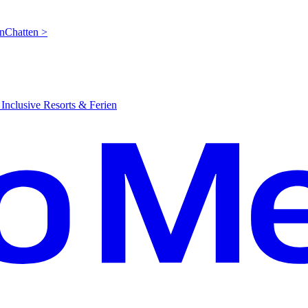
en
C
hatten >
Inclusive Resorts & Ferien