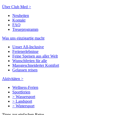
Über Club Med >
Neuheiten
Kontakt
FAQ
Treueprogramm
Was uns einzigartig macht
Unser All-Inclusive
Ferienerlebnisse
Feine Speisen aus aller Welt
Wunschferien für alle
Massgeschneiderter Komfort
Gelassen reisen
Aktivitäten >
Wellness-Ferien
Sportferien
> Wassersport
> Landsport
> Wintersport
Tipps zur einfachen Reise