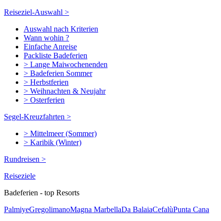
Reiseziel-Auswahl >
Auswahl nach Kriterien
Wann wohin ?
Einfache Anreise
Packliste Badeferien
> Lange Maiwochenenden
> Badeferien Sommer
> Herbstferien
> Weihnachten & Neujahr
> Osterferien
Segel-Kreuzfahrten >
> Mittelmeer (Sommer)
> Karibik (Winter)
Rundreisen >
Reiseziele
Badeferien - top Resorts
Palmiye
Gregolimano
Magna Marbella
Da Balaia
Cefalù
Punta Cana