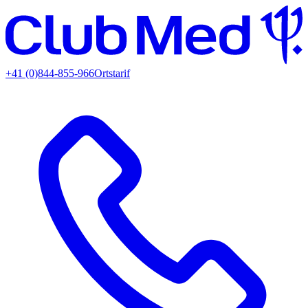
+41 (0)844-855-966
Ortstarif