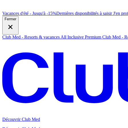
Vacances d'été - Jusqu'à -15%
Dernières disponibilités à saisir
J
'en prof
Fermer
Club Med - Resorts & vacances All Inclusive Premium
Club Med - Re
Découvrir Club Med