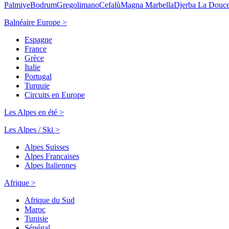
Palmiye
Bodrum
Gregolimano
Cefalù
Magna Marbella
Djerba La Douc
Balnéaire Europe >
Espagne
France
Grèce
Italie
Portugal
Turquie
Circuits en Europe
Les Alpes en été >
Les Alpes / Ski >
Alpes Suisses
Alpes Francaises
Alpes Italiennes
Afrique >
Afrique du Sud
Maroc
Tunisie
Sénégal