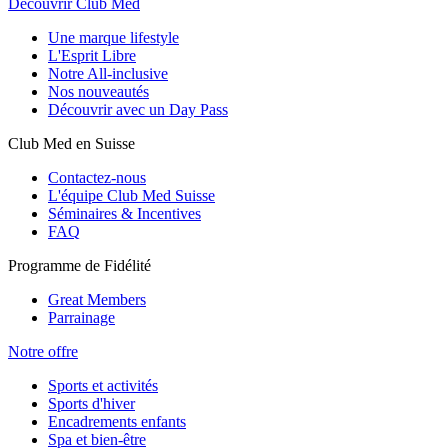
Découvrir Club Med
Une marque lifestyle
L'Esprit Libre
Notre All-inclusive
Nos nouveautés
Découvrir avec un Day Pass
Club Med en Suisse
Contactez-nous
L'équipe Club Med Suisse
Séminaires & Incentives
FAQ
Programme de Fidélité
Great Members
Parrainage
Notre offre
Sports et activités
Sports d'hiver
Encadrements enfants
Spa et bien-être