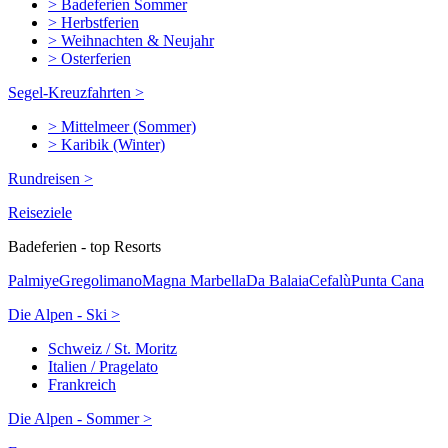
> Badeferien Sommer
> Herbstferien
> Weihnachten & Neujahr
> Osterferien
Segel-Kreuzfahrten >
> Mittelmeer (Sommer)
> Karibik (Winter)
Rundreisen >
Reiseziele
Badeferien - top Resorts
Palmiye
Gregolimano
Magna Marbella
Da Balaia
Cefalù
Punta Cana
Die Alpen - Ski >
Schweiz / St. Moritz
Italien / Pragelato
Frankreich
Die Alpen - Sommer >