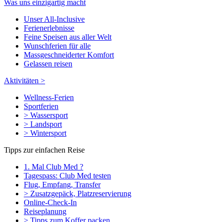
Was uns einzigartig macht
Unser All-Inclusive
Ferienerlebnisse
Feine Speisen aus aller Welt
Wunschferien für alle
Massgeschneiderter Komfort
Gelassen reisen
Aktivitäten >
Wellness-Ferien
Sportferien
> Wassersport
> Landsport
> Wintersport
Tipps zur einfachen Reise
1. Mal Club Med ?
Tagespass: Club Med testen
Flug, Empfang, Transfer
> Zusatzgepäck, Platzreservierung
Online-Check-In
Reiseplanung
> Tipps zum Koffer packen