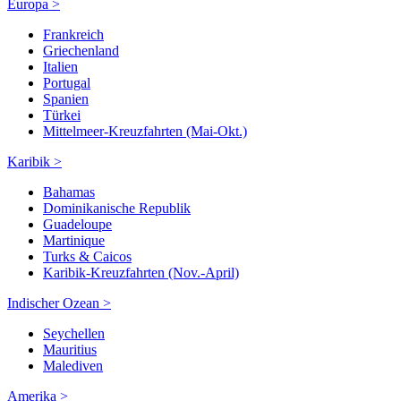
Europa >
Frankreich
Griechenland
Italien
Portugal
Spanien
Türkei
Mittelmeer-Kreuzfahrten (Mai-Okt.)
Karibik >
Bahamas
Dominikanische Republik
Guadeloupe
Martinique
Turks & Caicos
Karibik-Kreuzfahrten (Nov.-April)
Indischer Ozean >
Seychellen
Mauritius
Malediven
Amerika >