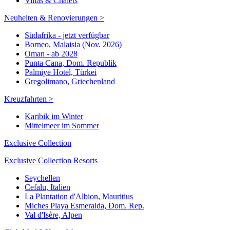
Villas & Chalets
Neuheiten & Renovierungen >
Südafrika - jetzt verfügbar
Borneo, Malaisia (Nov. 2026)
Oman - ab 2028
Punta Cana, Dom. Republik
Palmiye Hotel, Türkei
Gregolimano, Griechenland
Kreuzfahrten >
Karibik im Winter
Mittelmeer im Sommer
Exclusive Collection
Exclusive Collection Resorts
Seychellen
Cefalu, Italien
La Plantation d'Albion, Mauritius
Miches Playa Esmeralda, Dom. Rep.
Val d'Isère, Alpen