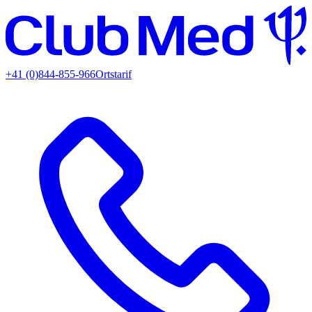
+41 (0)844-855-966
Ortstarif