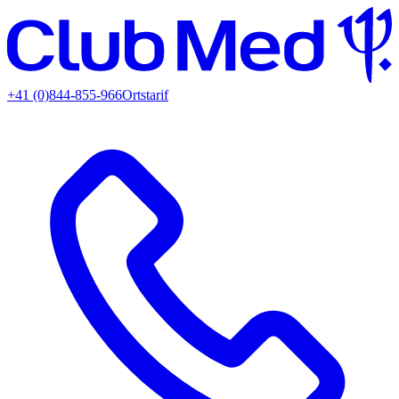
+41 (0)844-855-966
Ortstarif