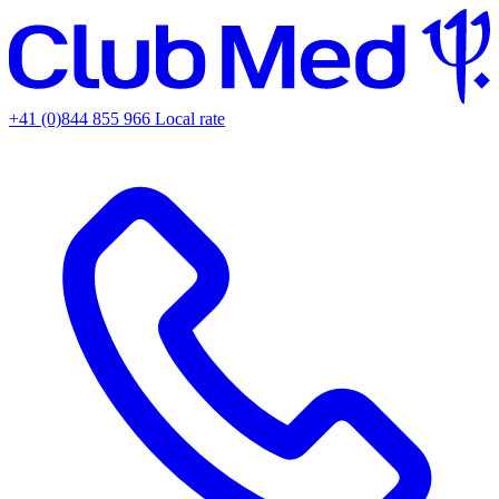
+41 (0)844 855 966
Local rate