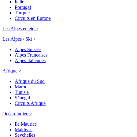
Italie
Portugal
Turquie
Circuits en Europe
Les Alpes en été >
Les Alpes / Ski >
Alpes Suisses
Alpes Francaises
Alpes Italiennes
Afrique >
Afrique du Sud
Maroc
Tunisie
Sénégal
Circuits Afrique
Océan Indien >
Ile Maurice
Maldives
Seychelles