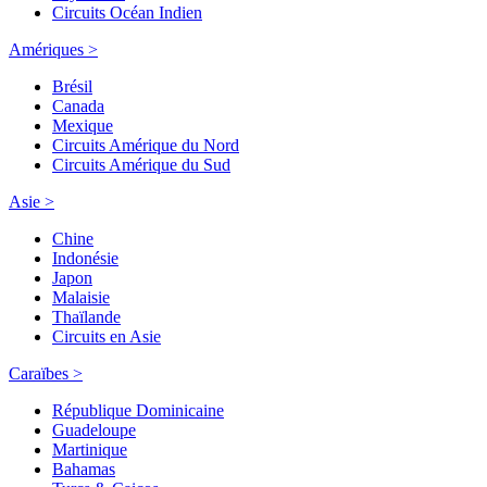
Circuits Océan Indien
Amériques >
Brésil
Canada
Mexique
Circuits Amérique du Nord
Circuits Amérique du Sud
Asie >
Chine
Indonésie
Japon
Malaisie
Thaïlande
Circuits en Asie
Caraïbes >
République Dominicaine
Guadeloupe
Martinique
Bahamas