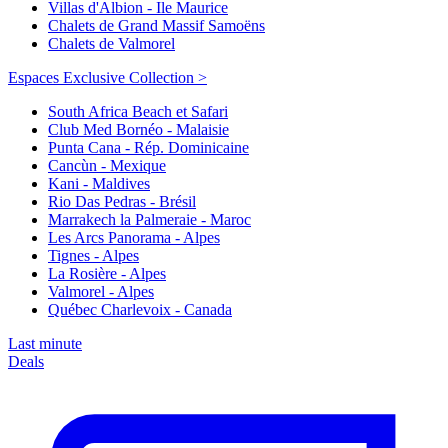
Villas d'Albion - Ile Maurice
Chalets de Grand Massif Samoëns
Chalets de Valmorel
Espaces Exclusive Collection >
South Africa Beach et Safari
Club Med Bornéo - Malaisie
Punta Cana - Rép. Dominicaine
Cancùn - Mexique
Kani - Maldives
Rio Das Pedras - Brésil
Marrakech la Palmeraie - Maroc
Les Arcs Panorama - Alpes
Tignes - Alpes
La Rosière - Alpes
Valmorel - Alpes
Québec Charlevoix - Canada
Last minute
Deals