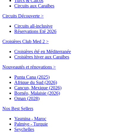
Turcs & Caicos
Circuits aux Caraïbes
Circuits Découverte >
Circuits all-inclusive
Réservations Eté 2026
Croisières Club Med 2 >
Croisières été en Méditerranée
Croisières hiver aux Caraïbes
Nouveautés et rénovations >
Punta Cana (2025)
Afrique du Sud (2026)
Cancun, Mexique (2026)
Bornéo, Malaisie (2026)
Oman (2028)
Nos Best Sellers
Yasmina - Maroc
Palmiye - Turquie
Seychelles