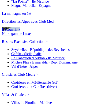
"La Pointe" - Ile Maurice
Magna Marbella - Espagne
La montagne en été
Direction les Alpes avec Club Med
Découvrir >
Notre gamme Luxe
Resorts Exclusive Collection >
Seychelles - République des Seychelles
Cefalù - Sicile, Italie
La Plantation d'Albion - Ile Maurice
Miches Playa Esmeralda - Rép. Dominicaine
Val d'Isère - Alpes
Croisières Club Med 2 >
Croisières en Méditerranée (été)
Croisières aux Caraïbes (hiver)
Villas & Chalets >
Villas de Finolhu - Maldives