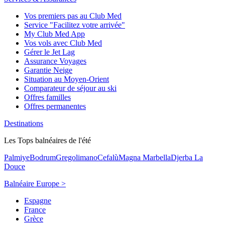
Vos premiers pas au Club Med
Service "Facilitez votre arrivée"
My Club Med App
Vos vols avec Club Med
Gérer le Jet Lag
Assurance Voyages
Garantie Neige
Situation au Moyen-Orient
Comparateur de séjour au ski
Offres familles
Offres permanentes
Destinations
Les Tops balnéaires de l'été
Palmiye
Bodrum
Gregolimano
Cefalù
Magna Marbella
Djerba La
Douce
Balnéaire Europe >
Espagne
France
Grèce