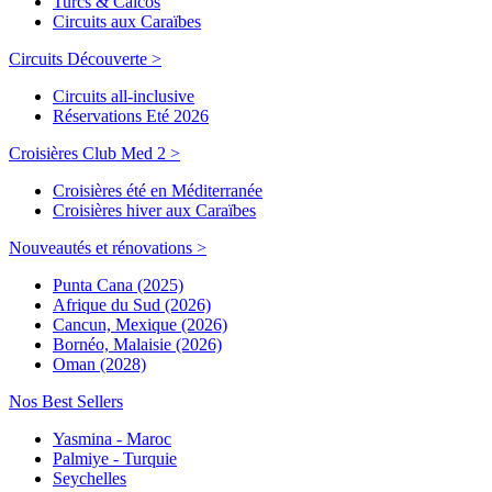
Turcs & Caicos
Circuits aux Caraïbes
Circuits Découverte >
Circuits all-inclusive
Réservations Eté 2026
Croisières Club Med 2 >
Croisières été en Méditerranée
Croisières hiver aux Caraïbes
Nouveautés et rénovations >
Punta Cana (2025)
Afrique du Sud (2026)
Cancun, Mexique (2026)
Bornéo, Malaisie (2026)
Oman (2028)
Nos Best Sellers
Yasmina - Maroc
Palmiye - Turquie
Seychelles