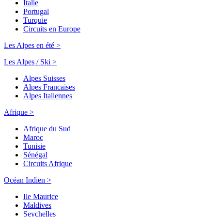
Italie
Portugal
Turquie
Circuits en Europe
Les Alpes en été >
Les Alpes / Ski >
Alpes Suisses
Alpes Francaises
Alpes Italiennes
Afrique >
Afrique du Sud
Maroc
Tunisie
Sénégal
Circuits Afrique
Océan Indien >
Ile Maurice
Maldives
Seychelles