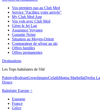
Vos premiers pas au Club Med
Service "Facilitez votre arrivée"
My Club Med App
Vos vols avec Club Med
Gérer le Jet Lag
Assurance Voyages
Garantie Neige
Situation au Moyen-Orient
Comparateur de séjour au ski
Offres familles
Offres permanentes
Destinations
Les Tops balnéaires de l'été
Palmiye
Bodrum
Gregolimano
Cefalù
Magna Marbella
Djerba La
Douce
Balnéaire Europe >
Espagne
France
Grèce