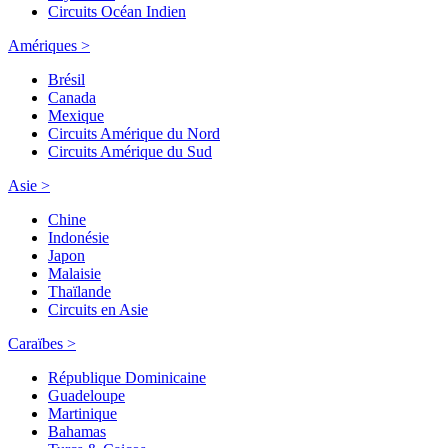
Circuits Océan Indien
Amériques >
Brésil
Canada
Mexique
Circuits Amérique du Nord
Circuits Amérique du Sud
Asie >
Chine
Indonésie
Japon
Malaisie
Thaïlande
Circuits en Asie
Caraïbes >
République Dominicaine
Guadeloupe
Martinique
Bahamas