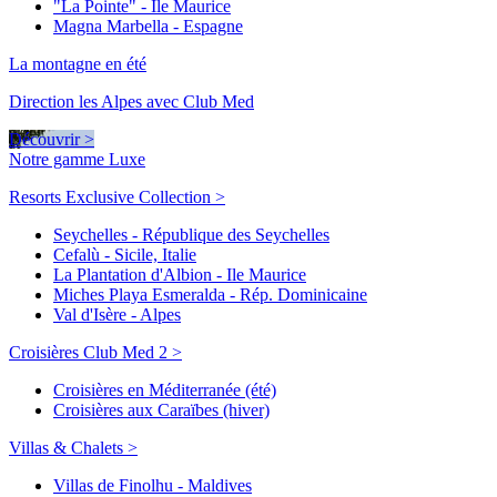
"La Pointe" - Ile Maurice
Magna Marbella - Espagne
La montagne en été
Direction les Alpes avec Club Med
Découvrir >
Notre gamme Luxe
Resorts Exclusive Collection >
Seychelles - République des Seychelles
Cefalù - Sicile, Italie
La Plantation d'Albion - Ile Maurice
Miches Playa Esmeralda - Rép. Dominicaine
Val d'Isère - Alpes
Croisières Club Med 2 >
Croisières en Méditerranée (été)
Croisières aux Caraïbes (hiver)
Villas & Chalets >
Villas de Finolhu - Maldives