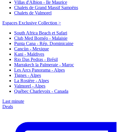
Villas d'Albion - Ile Maurice
Chalets de Grand Massif Samoëns
Chalets de Valmorel
Espaces Exclusive Collection >
South Africa Beach et Safari
Club Med Bornéo - Malaisie
Punta Cana - Rép. Dominicaine
Cancùn - Mexique
Kani - Maldives
Rio Das Pedras - Brésil
Marrakech la Palmeraie - Maroc
Les Arcs Panorama - Alpes
Tignes - Alpes
La Rosière - Alpes
Valmorel - Alpes
Québec Charlevoix - Canada
Last minute
Deals