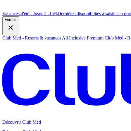
Vacances d'été - Jusqu'à -15%
Dernières disponibilités à saisir
J
'en prof
Fermer
Club Med - Resorts & vacances All Inclusive Premium
Club Med - Re
Découvrir Club Med