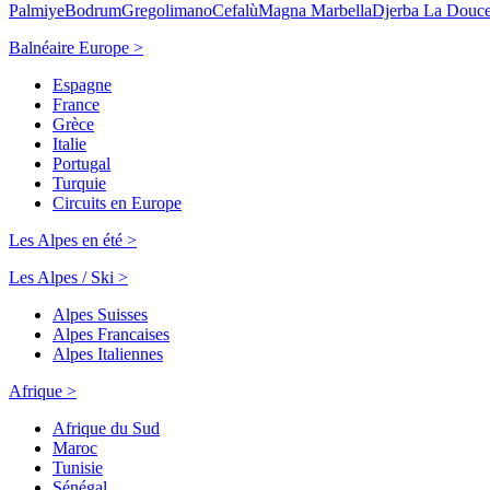
Palmiye
Bodrum
Gregolimano
Cefalù
Magna Marbella
Djerba La Douc
Balnéaire Europe >
Espagne
France
Grèce
Italie
Portugal
Turquie
Circuits en Europe
Les Alpes en été >
Les Alpes / Ski >
Alpes Suisses
Alpes Francaises
Alpes Italiennes
Afrique >
Afrique du Sud
Maroc
Tunisie
Sénégal