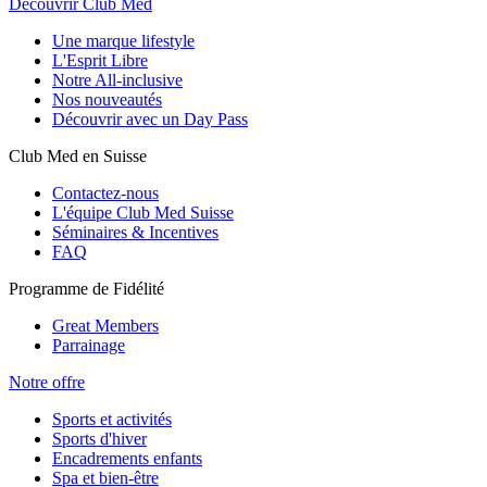
Découvrir Club Med
Une marque lifestyle
L'Esprit Libre
Notre All-inclusive
Nos nouveautés
Découvrir avec un Day Pass
Club Med en Suisse
Contactez-nous
L'équipe Club Med Suisse
Séminaires & Incentives
FAQ
Programme de Fidélité
Great Members
Parrainage
Notre offre
Sports et activités
Sports d'hiver
Encadrements enfants
Spa et bien-être