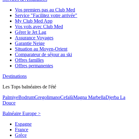
Vos premiers pas au Club Med
Service "Facilitez votre arrivée"
My Club Med App
Vos vols avec Club Med
Gérer le Jet Lag
Assurance Voyages
Garantie Neige
Situation au Moyen-Orient
Comparateur de séjour au ski
Offres familles
Offres permanentes
Destinations
Les Tops balnéaires de l'été
Palmiye
Bodrum
Gregolimano
Cefalù
Magna Marbella
Djerba La
Douce
Balnéaire Europe >
Espagne
France
Grèce