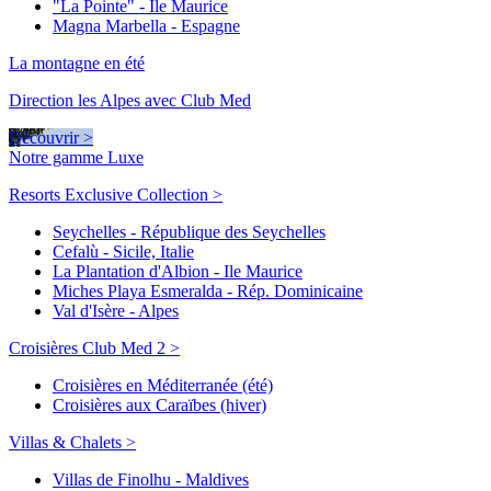
"La Pointe" - Ile Maurice
Magna Marbella - Espagne
La montagne en été
Direction les Alpes avec Club Med
Découvrir >
Notre gamme Luxe
Resorts Exclusive Collection >
Seychelles - République des Seychelles
Cefalù - Sicile, Italie
La Plantation d'Albion - Ile Maurice
Miches Playa Esmeralda - Rép. Dominicaine
Val d'Isère - Alpes
Croisières Club Med 2 >
Croisières en Méditerranée (été)
Croisières aux Caraïbes (hiver)
Villas & Chalets >
Villas de Finolhu - Maldives