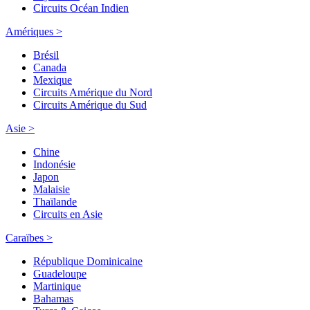
Circuits Océan Indien
Amériques >
Brésil
Canada
Mexique
Circuits Amérique du Nord
Circuits Amérique du Sud
Asie >
Chine
Indonésie
Japon
Malaisie
Thaïlande
Circuits en Asie
Caraïbes >
République Dominicaine
Guadeloupe
Martinique
Bahamas