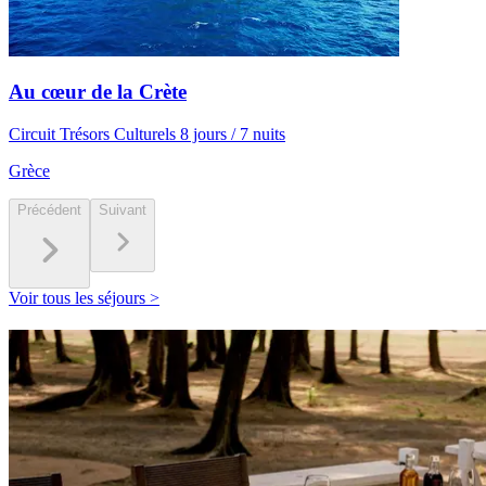
Au cœur de la Crète
Circuit Trésors Culturels 8 jours / 7 nuits
Grèce
Précédent
Suivant
Voir tous les séjours >