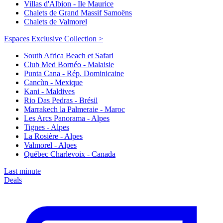
Villas d'Albion - Ile Maurice
Chalets de Grand Massif Samoëns
Chalets de Valmorel
Espaces Exclusive Collection >
South Africa Beach et Safari
Club Med Bornéo - Malaisie
Punta Cana - Rép. Dominicaine
Cancùn - Mexique
Kani - Maldives
Rio Das Pedras - Brésil
Marrakech la Palmeraie - Maroc
Les Arcs Panorama - Alpes
Tignes - Alpes
La Rosière - Alpes
Valmorel - Alpes
Québec Charlevoix - Canada
Last minute
Deals