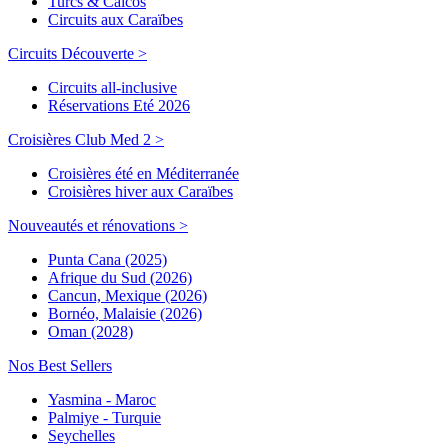
Turcs & Caicos
Circuits aux Caraïbes
Circuits Découverte >
Circuits all-inclusive
Réservations Eté 2026
Croisières Club Med 2 >
Croisières été en Méditerranée
Croisières hiver aux Caraïbes
Nouveautés et rénovations >
Punta Cana (2025)
Afrique du Sud (2026)
Cancun, Mexique (2026)
Bornéo, Malaisie (2026)
Oman (2028)
Nos Best Sellers
Yasmina - Maroc
Palmiye - Turquie
Seychelles