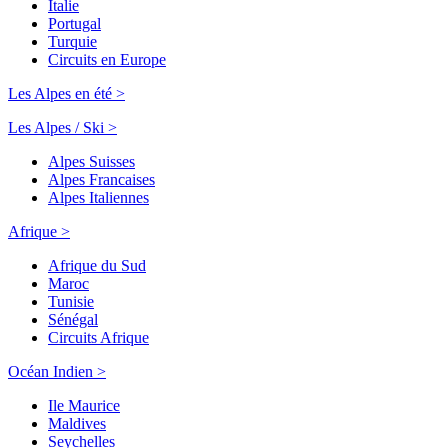
Italie
Portugal
Turquie
Circuits en Europe
Les Alpes en été >
Les Alpes / Ski >
Alpes Suisses
Alpes Francaises
Alpes Italiennes
Afrique >
Afrique du Sud
Maroc
Tunisie
Sénégal
Circuits Afrique
Océan Indien >
Ile Maurice
Maldives
Seychelles