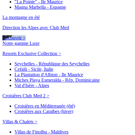
"La Pointe" - Ile Maurice
Magna Marbella - Espagne
La montagne en été
Direction les Alpes avec Club Med
Découvrir >
Notre gamme Luxe
Resorts Exclusive Collection >
Seychelles - République des Seychelles
Cefalù - Sicile, Italie
La Plantation d'Albion - Ile Maurice
Miches Playa Esmeralda - Rép. Dominicaine
Val d'Isère - Alpes
Croisières Club Med 2 >
Croisières en Méditerranée (été)
Croisières aux Caraïbes (hiver)
Villas & Chalets >
Villas de Finolhu - Maldives