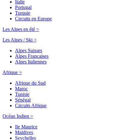
Italie
Portugal
Turquie
Circuits en Europe
Les Alpes en été >
Les Alpes / Ski >
Alpes Suisses
Alpes Francaises
Alpes Italiennes
Afrique >
Afrique du Sud
Maroc
Tunisie
Sénégal
Circuits Afrique
Océan Indien >
Ile Maurice
Maldives
Seychelles