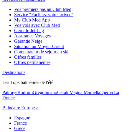
Vos premiers pas au Club Med
Service "Facilitez votre arrivée"
My Club Med App
Vos vols avec Club Med
Gérer le Jet Lag
Assurance Voyages
Garantie Neige
Situation au Moyen-Orient
Comparateur de séjour au ski
Offres familles
Offres permanentes
Destinations
Les Tops balnéaires de l'été
Palmiye
Bodrum
Gregolimano
Cefalù
Magna Marbella
Djerba La
Douce
Balnéaire Europe >
Espagne
France
Grèce