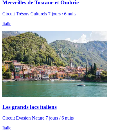
Merveilles de Toscane et Ombrie
Circuit Trésors Culturels 7 jours / 6 nuits
Italie
Les grands lacs italiens
Circuit Evasion Nature 7 jours / 6 nuits
Italie