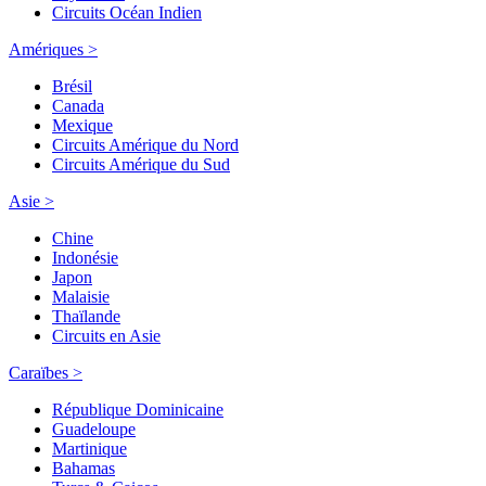
Circuits Océan Indien
Amériques >
Brésil
Canada
Mexique
Circuits Amérique du Nord
Circuits Amérique du Sud
Asie >
Chine
Indonésie
Japon
Malaisie
Thaïlande
Circuits en Asie
Caraïbes >
République Dominicaine
Guadeloupe
Martinique
Bahamas