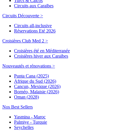
Turcs & Caicos
Circuits aux Caraïbes
Circuits Découverte >
Circuits all-inclusive
Réservations Eté 2026
Croisières Club Med 2 >
Croisières été en Méditerranée
Croisières hiver aux Caraïbes
Nouveautés et rénovations >
Punta Cana (2025)
Afrique du Sud (2026)
Cancun, Mexique (2026)
Bornéo, Malaisie (2026)
Oman (2028)
Nos Best Sellers
Yasmina - Maroc
Palmiye - Turquie
Seychelles