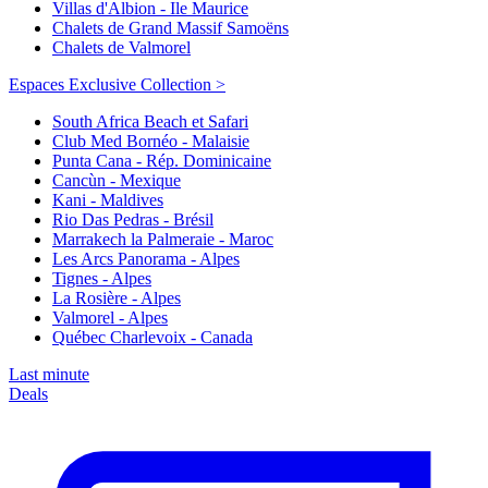
Villas d'Albion - Ile Maurice
Chalets de Grand Massif Samoëns
Chalets de Valmorel
Espaces Exclusive Collection >
South Africa Beach et Safari
Club Med Bornéo - Malaisie
Punta Cana - Rép. Dominicaine
Cancùn - Mexique
Kani - Maldives
Rio Das Pedras - Brésil
Marrakech la Palmeraie - Maroc
Les Arcs Panorama - Alpes
Tignes - Alpes
La Rosière - Alpes
Valmorel - Alpes
Québec Charlevoix - Canada
Last minute
Deals