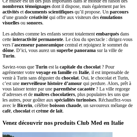
Ce musée est un des plus importants dans le monde en raison des
nombreux témoignages
dont il dispose, mais également par les
activités
et
documents scientifiques
qu’il propose. Un
parcours
d’une grande
créativité
qui offre aux visiteurs des
émulations
visuelles
ou
sonores
.
Les adultes comme les enfants seront totalement
embarqués
dans
cette
interactivité permanente
. Le clou du spectacle : dirigez-vous
vers l’
ascenseur panoramique
central et rejoignez le sommet du
dôme
. D’ici, vous aurez un
superbe panorama
sur la ville de
Turin
.
Saviez-vous que
Turin
est la
capitale du chocolat
? Pour
agrémenter votre
voyage en famille
en
Italie
, il est impensable de
venir à Turin sans déguster du
chocolat
. Oui, le chocolat et Turin,
c’est une
merveilleuse histoire d’amour
qui perdure. Alors, prêt à
vous laisser tenter par une
parenthèse cacaotée
? La ville regorge
d’adresses et de
maîtres chocolatiers
, plus populaires les uns que
les autres, pour goûter aux
spécialités turinoises
. Réchauffez-vous
avec le
Bicerin
, célèbre
boisson chaude
, un savoureux mélange de
café
,
chocolat
et
crème de lait
.
Venez découvrir nos produits Club Med en Italie