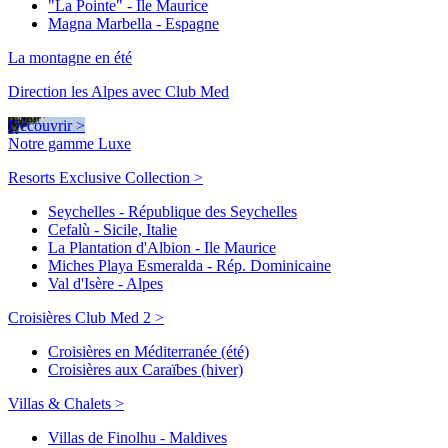
"La Pointe" - Ile Maurice
Magna Marbella - Espagne
La montagne en été
Direction les Alpes avec Club Med
Découvrir >
Notre gamme Luxe
Resorts Exclusive Collection >
Seychelles - République des Seychelles
Cefalù - Sicile, Italie
La Plantation d'Albion - Ile Maurice
Miches Playa Esmeralda - Rép. Dominicaine
Val d'Isère - Alpes
Croisières Club Med 2 >
Croisières en Méditerranée (été)
Croisières aux Caraïbes (hiver)
Villas & Chalets >
Villas de Finolhu - Maldives