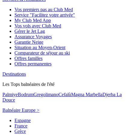
Vos premiers pas au Club Med
Service "Facilitez votre arrivée"
My Club Med App
Vos vols avec Club Med
Gérer le Jet Lag
Assurance Voyages
Garantie Neige
Situation au Moyen-Orient
Comparateur de séjour au ski
Offres familles
Offres permanentes
Destinations
Les Tops balnéaires de l'été
Palmiye
Bodrum
Gregolimano
Cefalù
Magna Marbella
Djerba La
Douce
Balnéaire Europe >
Espagne
France
Grèce