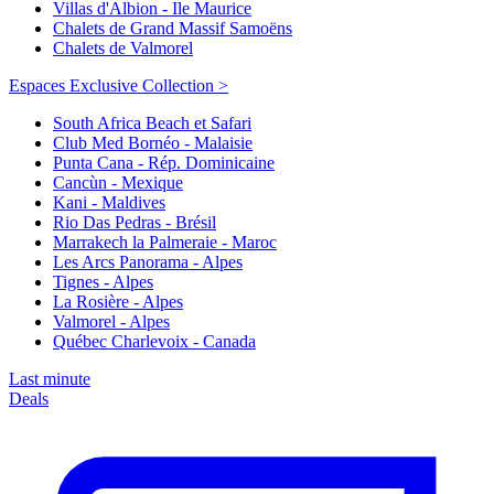
Villas d'Albion - Ile Maurice
Chalets de Grand Massif Samoëns
Chalets de Valmorel
Espaces Exclusive Collection >
South Africa Beach et Safari
Club Med Bornéo - Malaisie
Punta Cana - Rép. Dominicaine
Cancùn - Mexique
Kani - Maldives
Rio Das Pedras - Brésil
Marrakech la Palmeraie - Maroc
Les Arcs Panorama - Alpes
Tignes - Alpes
La Rosière - Alpes
Valmorel - Alpes
Québec Charlevoix - Canada
Last minute
Deals