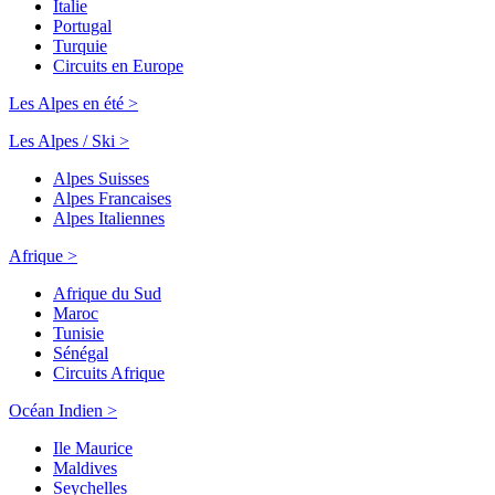
Italie
Portugal
Turquie
Circuits en Europe
Les Alpes en été >
Les Alpes / Ski >
Alpes Suisses
Alpes Francaises
Alpes Italiennes
Afrique >
Afrique du Sud
Maroc
Tunisie
Sénégal
Circuits Afrique
Océan Indien >
Ile Maurice
Maldives
Seychelles