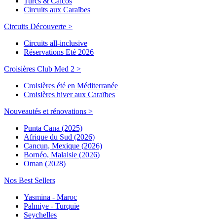
Turcs & Caicos
Circuits aux Caraïbes
Circuits Découverte >
Circuits all-inclusive
Réservations Eté 2026
Croisières Club Med 2 >
Croisières été en Méditerranée
Croisières hiver aux Caraïbes
Nouveautés et rénovations >
Punta Cana (2025)
Afrique du Sud (2026)
Cancun, Mexique (2026)
Bornéo, Malaisie (2026)
Oman (2028)
Nos Best Sellers
Yasmina - Maroc
Palmiye - Turquie
Seychelles