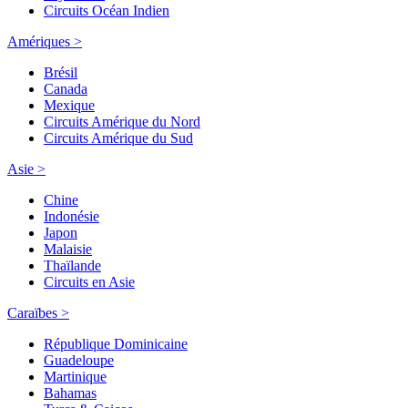
Circuits Océan Indien
Amériques >
Brésil
Canada
Mexique
Circuits Amérique du Nord
Circuits Amérique du Sud
Asie >
Chine
Indonésie
Japon
Malaisie
Thaïlande
Circuits en Asie
Caraïbes >
République Dominicaine
Guadeloupe
Martinique
Bahamas