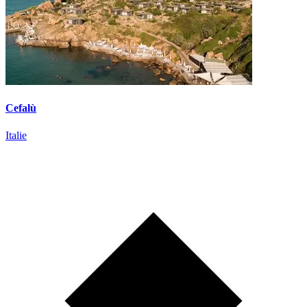
Cefalù
Italie