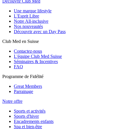
Découvrir Club Med
Une marque lifestyle
L'Esprit Libre
Notre All-inclusive
Nos nouveautés
Découvrir avec un Day Pass
Club Med en Suisse
Contactez-nous
L'équipe Club Med Suisse
Séminaires & Incentives
FAQ
Programme de Fidélité
Great Members
Parrainage
Notre offre
Sports et activités
Sports d'hiver
Encadrements enfants
Spa et bien-être