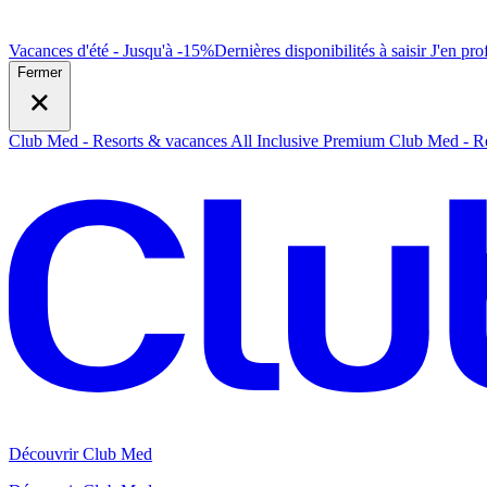
Vacances d'été - Jusqu'à -15%
Dernières disponibilités à saisir
J
'en prof
Fermer
Club Med - Resorts & vacances All Inclusive Premium
Club Med - Re
Découvrir Club Med