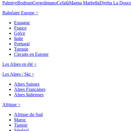
Palmiye
Bodrum
Gregolimano
Cefalù
Magna Marbella
Djerba La Douc
Balnéaire Europe >
Espagne
France
Grèce
Italie
Portugal
Turquie
Circuits en Europe
Les Alpes en été >
Les Alpes / Ski >
Alpes Suisses
Alpes Francaises
Alpes Italiennes
Afrique >
Afrique du Sud
Maroc
Tunisie
Sénégal