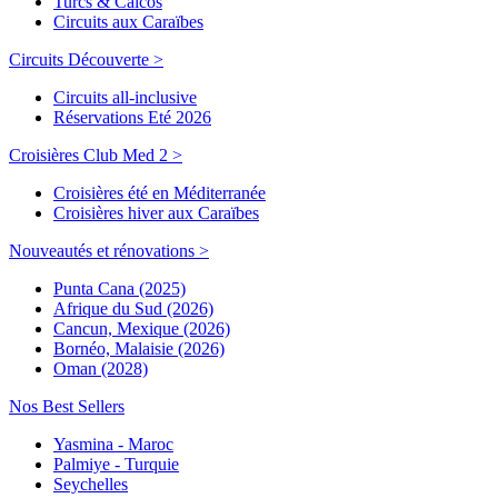
Turcs & Caicos
Circuits aux Caraïbes
Circuits Découverte >
Circuits all-inclusive
Réservations Eté 2026
Croisières Club Med 2 >
Croisières été en Méditerranée
Croisières hiver aux Caraïbes
Nouveautés et rénovations >
Punta Cana (2025)
Afrique du Sud (2026)
Cancun, Mexique (2026)
Bornéo, Malaisie (2026)
Oman (2028)
Nos Best Sellers
Yasmina - Maroc
Palmiye - Turquie
Seychelles