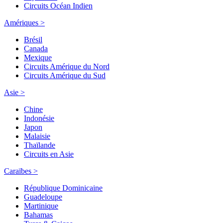
Circuits Océan Indien
Amériques >
Brésil
Canada
Mexique
Circuits Amérique du Nord
Circuits Amérique du Sud
Asie >
Chine
Indonésie
Japon
Malaisie
Thaïlande
Circuits en Asie
Caraïbes >
République Dominicaine
Guadeloupe
Martinique
Bahamas