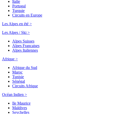
Italie
Portugal
Turquie
Circuits en Europe
Les Alpes en été >
Les Alpes / Ski >
Alpes Suisses
Alpes Francaises
Alpes Italiennes
Afrique >
Afrique du Sud
Maroc
Tunisie
Sénégal
Circuits Afrique
Océan Indien >
Ile Maurice
Maldives
Seychelles