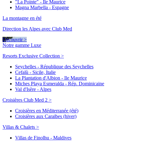
"La Pointe" - Ile Maurice
Magna Marbella - Espagne
La montagne en été
Direction les Alpes avec Club Med
Découvrir >
Notre gamme Luxe
Resorts Exclusive Collection >
Seychelles - République des Seychelles
Cefalù - Sicile, Italie
La Plantation d'Albion - Ile Maurice
Miches Playa Esmeralda - Rép. Dominicaine
Val d'Isère - Alpes
Croisières Club Med 2 >
Croisières en Méditerranée (été)
Croisières aux Caraïbes (hiver)
Villas & Chalets >
Villas de Finolhu - Maldives