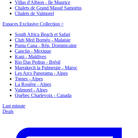
Villas d'Albion - Ile Maurice
Chalets de Grand Massif Samoëns
Chalets de Valmorel
Espaces Exclusive Collection >
South Africa Beach et Safari
Club Med Bornéo - Malaisie
Punta Cana - Rép. Dominicaine
Cancùn - Mexique
Kani - Maldives
Rio Das Pedras - Brésil
Marrakech la Palmeraie - Maroc
Les Arcs Panorama - Alpes
Tignes - Alpes
La Rosière - Alpes
Valmorel - Alpes
Québec Charlevoix - Canada
Last minute
Deals