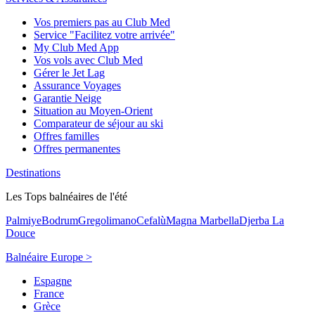
Vos premiers pas au Club Med
Service "Facilitez votre arrivée"
My Club Med App
Vos vols avec Club Med
Gérer le Jet Lag
Assurance Voyages
Garantie Neige
Situation au Moyen-Orient
Comparateur de séjour au ski
Offres familles
Offres permanentes
Destinations
Les Tops balnéaires de l'été
Palmiye
Bodrum
Gregolimano
Cefalù
Magna Marbella
Djerba La
Douce
Balnéaire Europe >
Espagne
France
Grèce