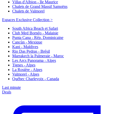
Villas d'Albion - Ile Maurice
Chalets de Grand Massif Samoëns
Chalets de Valmorel
Espaces Exclusive Collection >
South Africa Beach et Safari
Club Med Bornéo - Malaisie
Punta Cana - Rép. Dominicaine
Cancùn - Mexique
Kani - Maldives
Rio Das Pedras - Brésil
Marrakech la Palmeraie - Maroc
Les Arcs Panorama - Alpes
Tignes - Alpes
La Rosière - Alpes
Valmorel - Alpes
Québec Charlevoix - Canada
Last minute
Deals