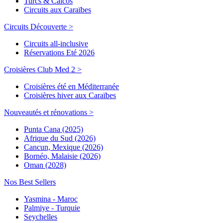
Turcs & Caicos
Circuits aux Caraïbes
Circuits Découverte >
Circuits all-inclusive
Réservations Eté 2026
Croisières Club Med 2 >
Croisières été en Méditerranée
Croisières hiver aux Caraïbes
Nouveautés et rénovations >
Punta Cana (2025)
Afrique du Sud (2026)
Cancun, Mexique (2026)
Bornéo, Malaisie (2026)
Oman (2028)
Nos Best Sellers
Yasmina - Maroc
Palmiye - Turquie
Seychelles