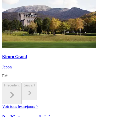
Kiroro Grand
Japon
Eté
Précédent
Suivant
Voir tous les séjours >