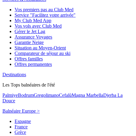
Vos premiers pas au Club Med
Service "Facilitez votre arrivée"
My Club Med App
Vos vols avec Club Med
Gérer le Jet Lag
Assurance Voyages
Garantie Neige
Situation au Moyen-Orient
Comparateur de séjour au ski
Offres familles
Offres permanentes
Destinations
Les Tops balnéaires de l'été
Palmiye
Bodrum
Gregolimano
Cefalù
Magna Marbella
Djerba La
Douce
Balnéaire Europe >
Espagne
France
Grèce