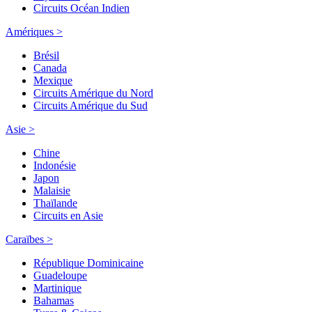
Circuits Océan Indien
Amériques >
Brésil
Canada
Mexique
Circuits Amérique du Nord
Circuits Amérique du Sud
Asie >
Chine
Indonésie
Japon
Malaisie
Thaïlande
Circuits en Asie
Caraïbes >
République Dominicaine
Guadeloupe
Martinique
Bahamas