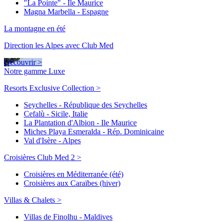
"La Pointe" - Ile Maurice
Magna Marbella - Espagne
La montagne en été
Direction les Alpes avec Club Med
Découvrir >
Notre gamme Luxe
Resorts Exclusive Collection >
Seychelles - République des Seychelles
Cefalù - Sicile, Italie
La Plantation d'Albion - Ile Maurice
Miches Playa Esmeralda - Rép. Dominicaine
Val d'Isère - Alpes
Croisières Club Med 2 >
Croisières en Méditerranée (été)
Croisières aux Caraïbes (hiver)
Villas & Chalets >
Villas de Finolhu - Maldives