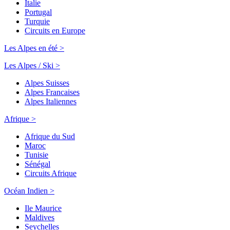
Italie
Portugal
Turquie
Circuits en Europe
Les Alpes en été >
Les Alpes / Ski >
Alpes Suisses
Alpes Francaises
Alpes Italiennes
Afrique >
Afrique du Sud
Maroc
Tunisie
Sénégal
Circuits Afrique
Océan Indien >
Ile Maurice
Maldives
Seychelles