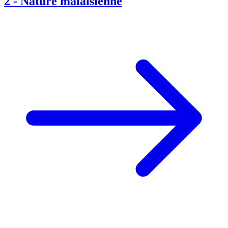
2
-
Nature malaisienne