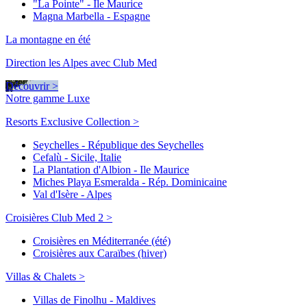
"La Pointe" - Ile Maurice
Magna Marbella - Espagne
La montagne en été
Direction les Alpes avec Club Med
Découvrir >
Notre gamme Luxe
Resorts Exclusive Collection >
Seychelles - République des Seychelles
Cefalù - Sicile, Italie
La Plantation d'Albion - Ile Maurice
Miches Playa Esmeralda - Rép. Dominicaine
Val d'Isère - Alpes
Croisières Club Med 2 >
Croisières en Méditerranée (été)
Croisières aux Caraïbes (hiver)
Villas & Chalets >
Villas de Finolhu - Maldives