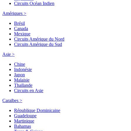
Circuits Océan Indien
Amériques >
Brésil
Canada
Mexique
Circuits Amérique du Nord
Circuits Amérique du Sud
Asie >
Chine
Indonésie
Japon
Malaisie
Thaïlande
Circuits en Asie
Caraïbes >
République Dominicaine
Guadeloupe
Martinique
Bahamas