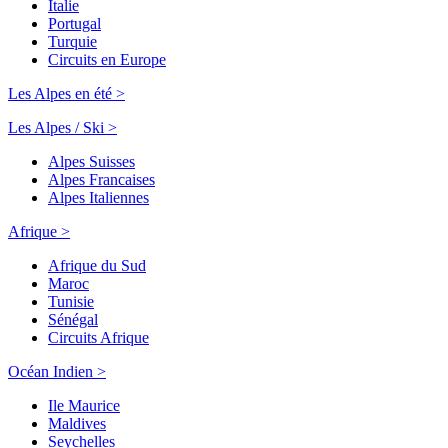
Italie
Portugal
Turquie
Circuits en Europe
Les Alpes en été >
Les Alpes / Ski >
Alpes Suisses
Alpes Francaises
Alpes Italiennes
Afrique >
Afrique du Sud
Maroc
Tunisie
Sénégal
Circuits Afrique
Océan Indien >
Ile Maurice
Maldives
Seychelles