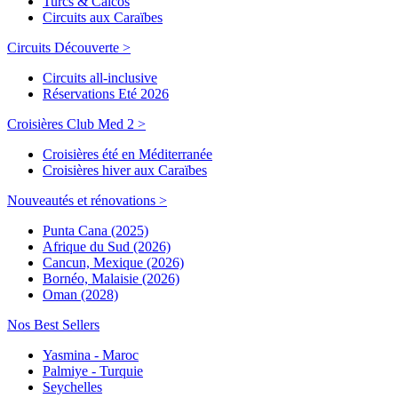
Turcs & Caicos
Circuits aux Caraïbes
Circuits Découverte >
Circuits all-inclusive
Réservations Eté 2026
Croisières Club Med 2 >
Croisières été en Méditerranée
Croisières hiver aux Caraïbes
Nouveautés et rénovations >
Punta Cana (2025)
Afrique du Sud (2026)
Cancun, Mexique (2026)
Bornéo, Malaisie (2026)
Oman (2028)
Nos Best Sellers
Yasmina - Maroc
Palmiye - Turquie
Seychelles