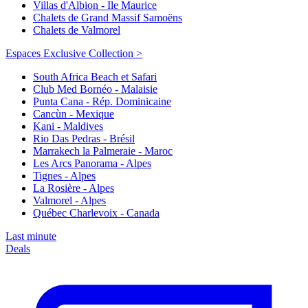
Villas d'Albion - Ile Maurice
Chalets de Grand Massif Samoëns
Chalets de Valmorel
Espaces Exclusive Collection >
South Africa Beach et Safari
Club Med Bornéo - Malaisie
Punta Cana - Rép. Dominicaine
Cancùn - Mexique
Kani - Maldives
Rio Das Pedras - Brésil
Marrakech la Palmeraie - Maroc
Les Arcs Panorama - Alpes
Tignes - Alpes
La Rosière - Alpes
Valmorel - Alpes
Québec Charlevoix - Canada
Last minute
Deals