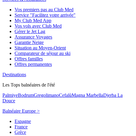
Vos premiers pas au Club Med
Service "Facilitez votre arrivée"
My Club Med App
Vos vols avec Club Med
Gérer le Jet Lag
Assurance Voyages
Garantie Neige
Situation au Moyen-Orient
Comparateur de séjour au ski
Offres familles
Offres permanentes
Destinations
Les Tops balnéaires de l'été
Palmiye
Bodrum
Gregolimano
Cefalù
Magna Marbella
Djerba La
Douce
Balnéaire Europe >
Espagne
France
Grèce