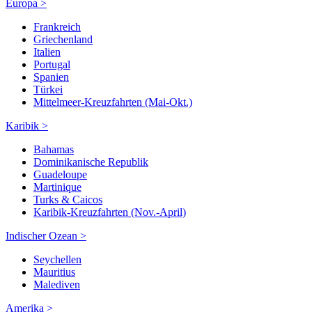
Europa >
Frankreich
Griechenland
Italien
Portugal
Spanien
Türkei
Mittelmeer-Kreuzfahrten (Mai-Okt.)
Karibik >
Bahamas
Dominikanische Republik
Guadeloupe
Martinique
Turks & Caicos
Karibik-Kreuzfahrten (Nov.-April)
Indischer Ozean >
Seychellen
Mauritius
Malediven
Amerika >