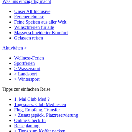
Was uns einzigartig macht
Unser All-Inclusive
Ferienerlebnisse
Feine Speisen aus aller Welt
Wunschferien für alle
Massgeschneiderter Komfort
Gelassen reisen
Aktivitäten >
Wellness-Ferien
Sportferien
> Wassersport
> Landsport
> Wintersport
Tipps zur einfachen Reise
1. Mal Club Med ?
Tagespass: Club Med testen
Flug, Empfang, Transfer
> Zusatzgepäck, Platzreservierung
Online-Check-In
Reiseplanung
> Tipps zum Koffer packen