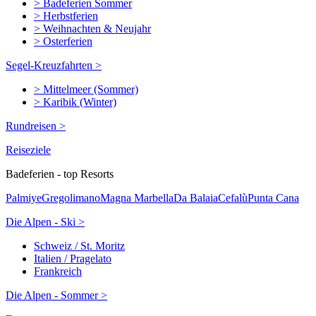
> Badeferien Sommer
> Herbstferien
> Weihnachten & Neujahr
> Osterferien
Segel-Kreuzfahrten >
> Mittelmeer (Sommer)
> Karibik (Winter)
Rundreisen >
Reiseziele
Badeferien - top Resorts
Palmiye
Gregolimano
Magna Marbella
Da Balaia
Cefalù
Punta Cana
Die Alpen - Ski >
Schweiz / St. Moritz
Italien / Pragelato
Frankreich
Die Alpen - Sommer >