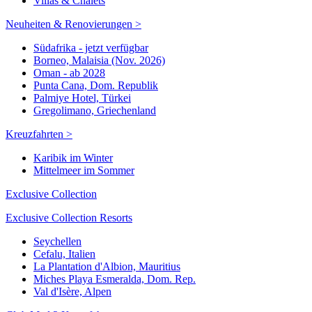
Villas & Chalets
Neuheiten & Renovierungen >
Südafrika - jetzt verfügbar
Borneo, Malaisia (Nov. 2026)
Oman - ab 2028
Punta Cana, Dom. Republik
Palmiye Hotel, Türkei
Gregolimano, Griechenland
Kreuzfahrten >
Karibik im Winter
Mittelmeer im Sommer
Exclusive Collection
Exclusive Collection Resorts
Seychellen
Cefalu, Italien
La Plantation d'Albion, Mauritius
Miches Playa Esmeralda, Dom. Rep.
Val d'Isère, Alpen