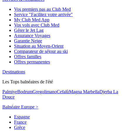
Vos premiers pas au Club Med
Service "Facilitez votre arrivée"
My Club Med App
Vos vols avec Club Med
Gérer le Jet Lag
Assurance Voyages
Garantie Neige
Situation au Moyen-Orient
Comparateur de séjour au ski
Offres familles
Offres permanentes
Destinations
Les Tops balnéaires de l'été
Palmiye
Bodrum
Gregolimano
Cefalù
Magna Marbella
Djerba La
Douce
Balnéaire Europe >
Espagne
France
Grèce