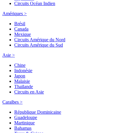
Circuits Océan Indien
Amériques >
Brésil
Canada
Mexique
Circuits Amérique du Nord
Circuits Amérique du Sud
Asie >
Chine
Indonésie
Japon
Malaisie
Thaïlande
Circuits en Asie
Caraïbes >
République Dominicaine
Guadeloupe
Martinique
Bahamas