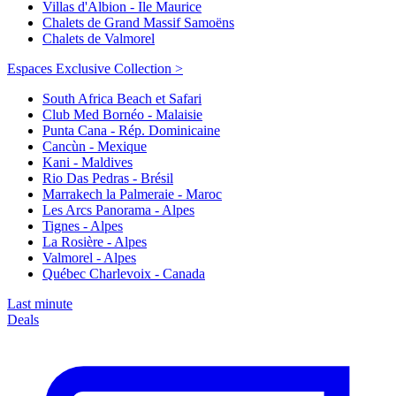
Villas d'Albion - Ile Maurice
Chalets de Grand Massif Samoëns
Chalets de Valmorel
Espaces Exclusive Collection >
South Africa Beach et Safari
Club Med Bornéo - Malaisie
Punta Cana - Rép. Dominicaine
Cancùn - Mexique
Kani - Maldives
Rio Das Pedras - Brésil
Marrakech la Palmeraie - Maroc
Les Arcs Panorama - Alpes
Tignes - Alpes
La Rosière - Alpes
Valmorel - Alpes
Québec Charlevoix - Canada
Last minute
Deals