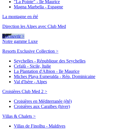
"La Pointe" - Ile Maurice
Magna Marbella - Espagne
La montagne en été
Direction les Alpes avec Club Med
Découvrir >
Notre gamme Luxe
Resorts Exclusive Collection >
Seychelles - République des Seychelles
Cefalù - Sicile, Italie
La Plantation d'Albion - Ile Maurice
Miches Playa Esmeralda - Rép. Dominicaine
Val d'Isère - Alpes
Croisières Club Med 2 >
Croisières en Méditerranée (été)
Croisières aux Caraïbes (hiver)
Villas & Chalets >
Villas de Finolhu - Maldives