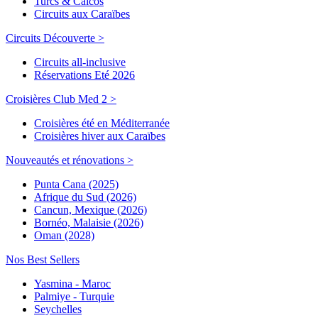
Turcs & Caicos
Circuits aux Caraïbes
Circuits Découverte >
Circuits all-inclusive
Réservations Eté 2026
Croisières Club Med 2 >
Croisières été en Méditerranée
Croisières hiver aux Caraïbes
Nouveautés et rénovations >
Punta Cana (2025)
Afrique du Sud (2026)
Cancun, Mexique (2026)
Bornéo, Malaisie (2026)
Oman (2028)
Nos Best Sellers
Yasmina - Maroc
Palmiye - Turquie
Seychelles