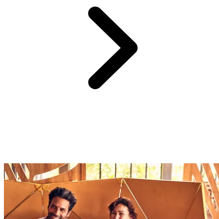
L’une des parties les plus difficiles de la planification de vacances,
surtout si elles sont destinées à toute la famille, est de choisir des
activités qui conviendront à tout le monde. Au Club Med, nous
proposons plus de 60 activités : du sport, de la détente, des
animations nocturnes, des activités pour les débutants jusqu'aux
professionnels et des garderies pour divertir les enfants.