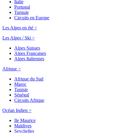
Italie
Portugal
Turquie
Circuits en Europe
Les Alpes en été >
Les Alpes / Ski >
Alpes Suisses
Alpes Francaises
Alpes Italiennes
Afrique >
Afrique du Sud
Maroc
Tunisie
Sénégal
Circuits Afrique
Océan Indien >
Ile Maurice
Maldives
Seychelles