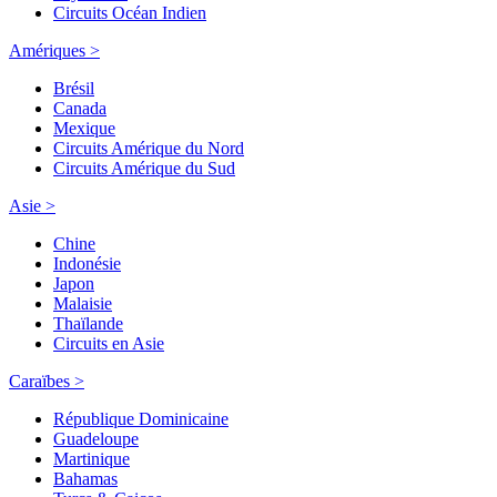
Circuits Océan Indien
Amériques >
Brésil
Canada
Mexique
Circuits Amérique du Nord
Circuits Amérique du Sud
Asie >
Chine
Indonésie
Japon
Malaisie
Thaïlande
Circuits en Asie
Caraïbes >
République Dominicaine
Guadeloupe
Martinique
Bahamas