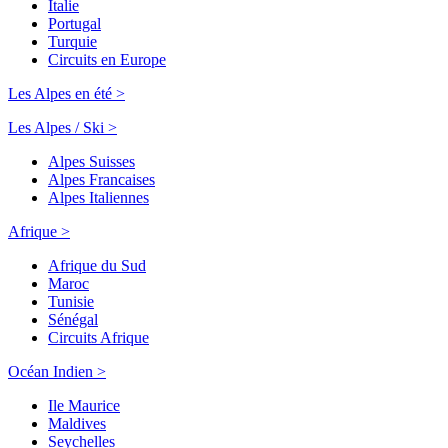
Italie
Portugal
Turquie
Circuits en Europe
Les Alpes en été >
Les Alpes / Ski >
Alpes Suisses
Alpes Francaises
Alpes Italiennes
Afrique >
Afrique du Sud
Maroc
Tunisie
Sénégal
Circuits Afrique
Océan Indien >
Ile Maurice
Maldives
Seychelles