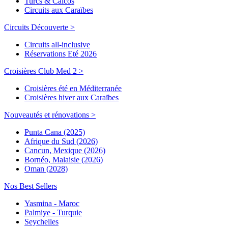
Turcs & Caicos
Circuits aux Caraïbes
Circuits Découverte >
Circuits all-inclusive
Réservations Eté 2026
Croisières Club Med 2 >
Croisières été en Méditerranée
Croisières hiver aux Caraïbes
Nouveautés et rénovations >
Punta Cana (2025)
Afrique du Sud (2026)
Cancun, Mexique (2026)
Bornéo, Malaisie (2026)
Oman (2028)
Nos Best Sellers
Yasmina - Maroc
Palmiye - Turquie
Seychelles