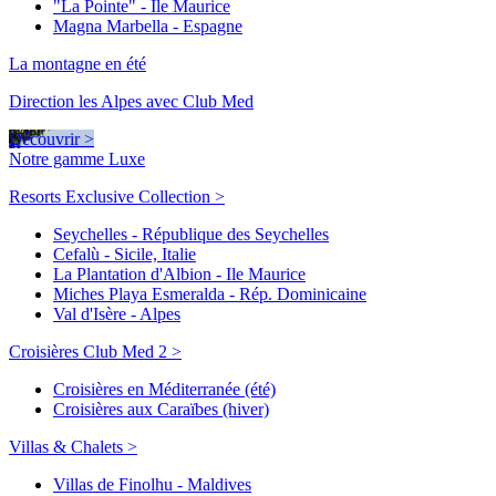
"La Pointe" - Ile Maurice
Magna Marbella - Espagne
La montagne en été
Direction les Alpes avec Club Med
Découvrir >
Notre gamme Luxe
Resorts Exclusive Collection >
Seychelles - République des Seychelles
Cefalù - Sicile, Italie
La Plantation d'Albion - Ile Maurice
Miches Playa Esmeralda - Rép. Dominicaine
Val d'Isère - Alpes
Croisières Club Med 2 >
Croisières en Méditerranée (été)
Croisières aux Caraïbes (hiver)
Villas & Chalets >
Villas de Finolhu - Maldives