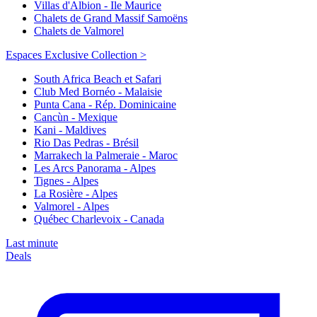
Villas d'Albion - Ile Maurice
Chalets de Grand Massif Samoëns
Chalets de Valmorel
Espaces Exclusive Collection >
South Africa Beach et Safari
Club Med Bornéo - Malaisie
Punta Cana - Rép. Dominicaine
Cancùn - Mexique
Kani - Maldives
Rio Das Pedras - Brésil
Marrakech la Palmeraie - Maroc
Les Arcs Panorama - Alpes
Tignes - Alpes
La Rosière - Alpes
Valmorel - Alpes
Québec Charlevoix - Canada
Last minute
Deals