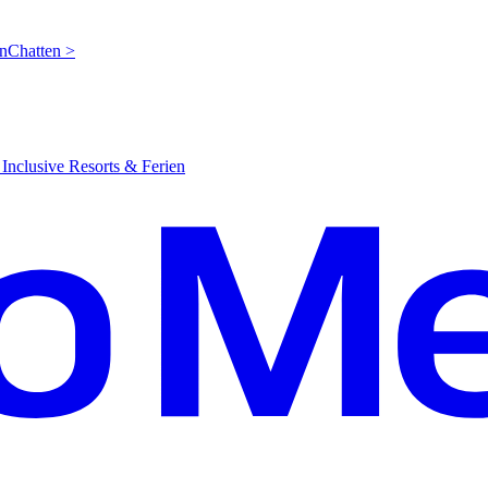
en
C
hatten >
Inclusive Resorts & Ferien