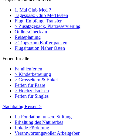
1. Mal Club Med ?
Tagespass: Club Med testen
Flug, Empfang, Transfer
> Zusatzgepäck, Platzreservierung
Online-Check-In
Reiseplanung
> Tipps zum Koffer packen
Flugsituation Naher Osten
Ferien für alle
Familienferien
> Kinderbetreuung
> Grosseltern & Enkel
Ferien für Paare
> Hochzeitsreisen
Ferien für Singles
Nachhaltig Reisen >
La Fondation, unsere Stiftung
Erhaltung des Naturerbes
Lokale Förderung
Verantwortungsvoller Arbeitgeber