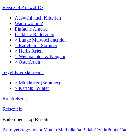
Reiseziel-Auswahl >
Auswahl nach Kriterien
Wann wohin ?
Einfache Anreise
Packliste Badeferien
> Lange Maiwochenenden
> Badeferien Sommer
> Herbstferien
> Weihnachten & Neujahr
> Osterferien
Segel-Kreuzfahrten >
> Mittelmeer (Sommer)
> Karibik (Winter)
Rundreisen >
Reiseziele
Badeferien - top Resorts
Palmiye
Gregolimano
Magna Marbella
Da Balaia
Cefalù
Punta Cana