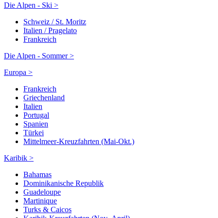
Die Alpen - Ski >
Schweiz / St. Moritz
Italien / Pragelato
Frankreich
Die Alpen - Sommer >
Europa >
Frankreich
Griechenland
Italien
Portugal
Spanien
Türkei
Mittelmeer-Kreuzfahrten (Mai-Okt.)
Karibik >
Bahamas
Dominikanische Republik
Guadeloupe
Martinique
Turks & Caicos