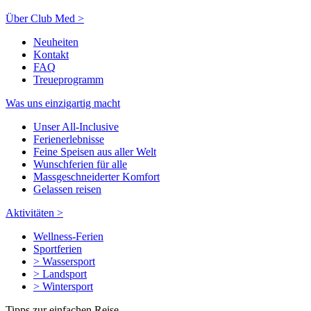
Über Club Med >
Neuheiten
Kontakt
FAQ
Treueprogramm
Was uns einzigartig macht
Unser All-Inclusive
Ferienerlebnisse
Feine Speisen aus aller Welt
Wunschferien für alle
Massgeschneiderter Komfort
Gelassen reisen
Aktivitäten >
Wellness-Ferien
Sportferien
> Wassersport
> Landsport
> Wintersport
Tipps zur einfachen Reise