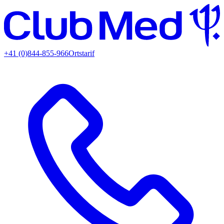
+41 (0)844-855-966
Ortstarif