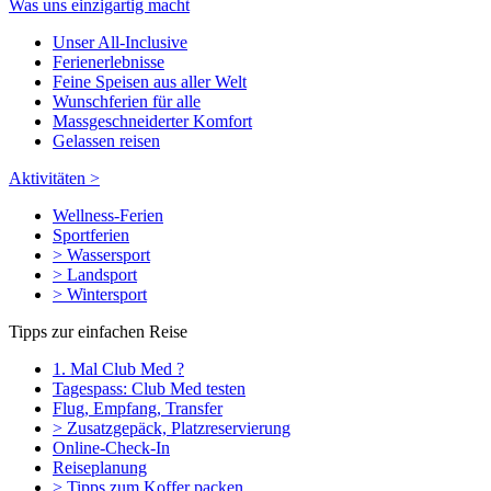
Was uns einzigartig macht
Unser All-Inclusive
Ferienerlebnisse
Feine Speisen aus aller Welt
Wunschferien für alle
Massgeschneiderter Komfort
Gelassen reisen
Aktivitäten >
Wellness-Ferien
Sportferien
> Wassersport
> Landsport
> Wintersport
Tipps zur einfachen Reise
1. Mal Club Med ?
Tagespass: Club Med testen
Flug, Empfang, Transfer
> Zusatzgepäck, Platzreservierung
Online-Check-In
Reiseplanung
> Tipps zum Koffer packen