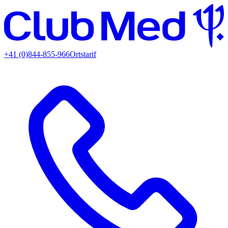
+41 (0)844-855-966
Ortstarif