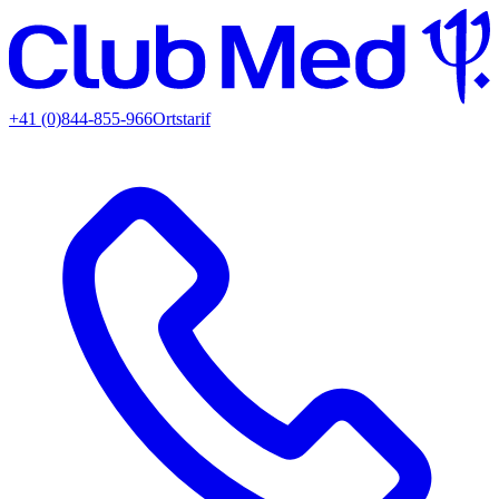
+41 (0)844-855-966
Ortstarif