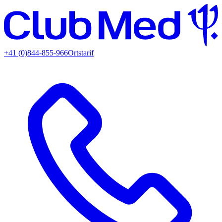
+41 (0)844-855-966
Ortstarif